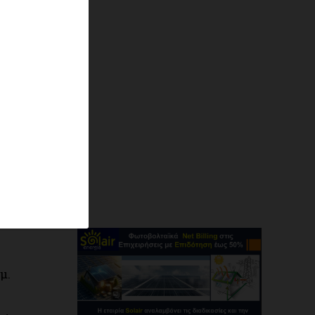
αι
μ.