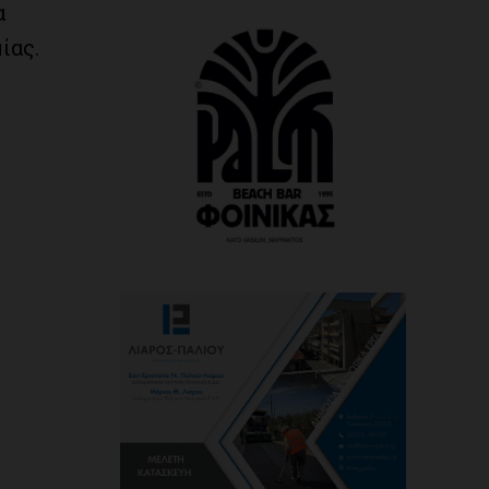
α
ίας.