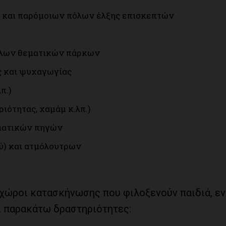
ν και παρόμοιων πόλων έλξης επισκεπτών
λλων θεματικών πάρκων
ς και ψυχαγωγίας
π.)
ότητας, χαμάμ κ.λπ.)
αματικών πηγών
ύ) και ατμόλουτρων
 χώροι κατασκήνωσης που φιλοξενούν παιδιά, ε
ι παρακάτω δραστηριότητες: