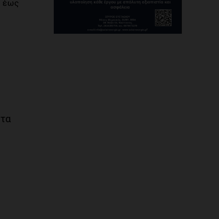
. έως
 τα