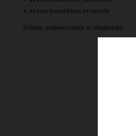
κέντρο διασκέδασης ντισκοτέκ
Επίσης, επανεκκινούν οι υπηρεσίες: