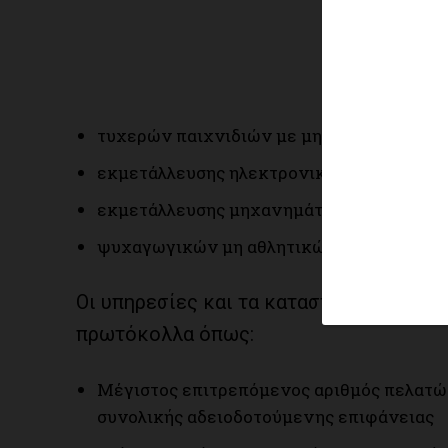
τυχερών παιχνιδιών με μηχανήματα
εκμετάλλευσης ηλεκτρονικών παιχνιδιώ
εκμετάλλευσης μηχανημάτων τυχερών παι
ψυχαγωγικών μη αθλητικών λεσχών (χωρί
Οι υπηρεσίες και τα καταστήματα θα ε
πρωτόκολλα όπως:
Μέγιστος επιτρεπόμενος αριθμός πελατών 
συνολικής αδειοδοτούμενης επιφάνειας