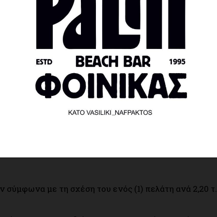
ν
χνιδιών με κερματοδέκτη, και
ς όμως εκδηλώσεις).
παναλειτουργήσουν με συγκεκριμένους κανόνες κ
σύμφωνα με τη σχέση του ενός (1) πελάτη ανά 2,20 τ.