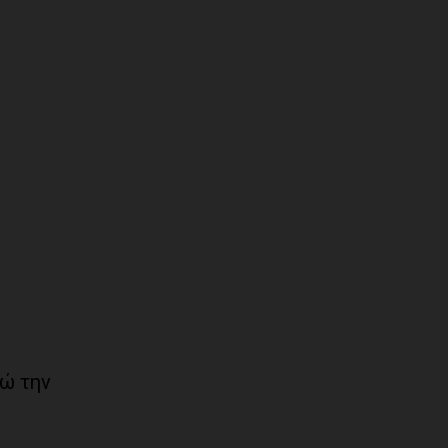
νώ την