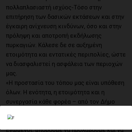
πολλαπλασιαστή ισχύος-Τόσο στην
επιτήρηση των δασικών εκτάσεων και στην
έγκαιρη ανίχνευση κινδύνων, όσο και στην
πρόληψη και αποτροπή εκδήλωσης
πυρκαγιών. Κάλεσε δε σε αυξημένη
ετοιμότητα και εντατικές περιπολίες, ώστε
να διασφαλιστεί η ασφάλεια των περιοχών
μας.
«Η προστασία του τόπου μας είναι υπόθεση
όλων. Η ενότητα, η ετοιμότητα και η
συνεργασία κάθε φορέα – από τον Δήμο
έως τον Στρατό – είναι το κλειδί για να
σταθούμε όρθιοι απέναντι σε κάθε κίνδυνο.
Ενωμένοι, μπορούμε να προλάβουμε και να