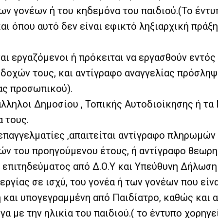
ν γονέων ή του κηδεμόνα του παιδιού.(Το έντυπ
ι όπου αυτό δεν είναι εφικτό ληξιαρχική πράξη
ναι εργαζόμενοι ή πρόκειται να εργασθούν εντό
δοχών τους, και αντίγραφο αναγγελίας πρόσληψη
ας προσωπικού).
άλληλοι Δημοσίου , Τοπικής Αυτοδιοίκησης ή τα Ν
 τους.
 επαγγελματίες ,απαιτείται αντίγραφο πληρωμών 
ν του προηγούμενου έτους, ή αντίγραφο θεωρη
 επιτηδεύματος από Δ.Ο.Υ και Υπεύθυνη Δήλωση
ργίας σε ισχύ, του γονέα ή των γονέων που είνα
και υπογεγραμμένη από Παιδίατρο, καθώς και α
 με την ηλικία του παιδιού.( το έντυπο χορηγεί