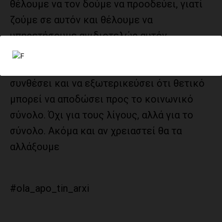
θέλουμε να τον δούμε να προοδεύει, γιατί
ζούμε σε αυτόν και θέλουμε να
υπηρετήσουμε ανιδιοτελώς αυτόν.
Ξεκάθαρα και Ειλικρινά. Σας καλούμε να
στηρίξετε ένα συνδυασμό που επιθυμεί να
συνθέσει και να εξωτερικεύσει ότι θετικό
μπορεί να αποδώσει προς το κοινωνικό
σύνολο. Όχι για τους λίγους, αλλά για το
σύνολο. Ακόμα και αν χρειαστεί θα τα
αλλάξουμε
#ola_apo_tin_arxi