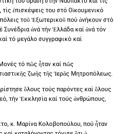
ντική του δράση στήν Ναύπακτο καί τίς
 τίς ἐπισκέψεις του στό Οἰκουμενικό
οπόλεις τοῦ Ἐξωτερικοῦ πού ἀνήκουν στό
έ Συνέδρια ἀνά τήν Ἑλλάδα καί ἀνά τόν
καί τό μεγάλο συγγραφικό καί
Μονές τό πῶς ἦταν καί πῶς
λησιαστικῆς ζωῆς τῆς Ἱερᾶς Μητροπόλεως.
αρίστησε ὅλους τούς παρόντες καί ὅλους
εό, τήν Ἐκκλησία καί τούς ἀνθρώπους,
το, κ. Μαρίνα Κολοβοπούλου, πού ἦταν
 καί καταλήγοντας τόνισε ὅτι ὁ