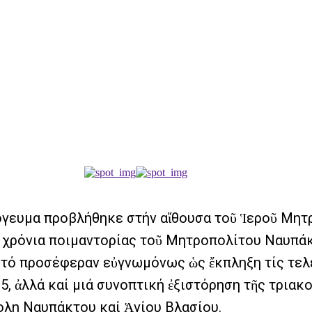
ἀπόγευμα προβλήθηκε στήν αἴθουσα τοῦ Ἱεροῦ Μη
 χρόνια ποιμαντορίας τοῦ Μητροπολίτου Ναυπάκτ
 προσέφεραν εὐγνωμόνως ὡς ἔκπληξη τίς τελευταῖες 
, ἀλλά καί μιά συνοπτική ἐξιστόρηση τῆς τριακ
ολη Ναυπάκτου καί Ἁγίου Βλασίου.