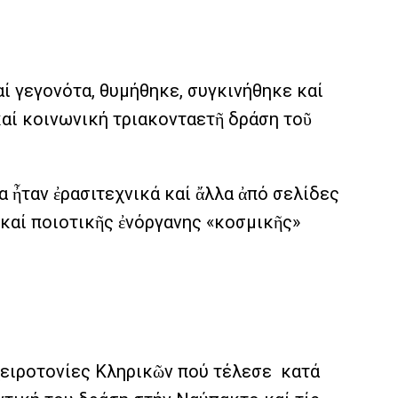
ί γεγονότα, θυμήθηκε, συγκινήθηκε καί
καί κοινωνική τριακονταετῆ δράση τοῦ
 ἦταν ἐρασιτεχνικά καί ἄλλα ἀπό σελίδες
καί ποιοτικῆς ἐνόργανης «κοσμικῆς»
 χειροτονίες Κληρικῶν πού τέλεσε κατά