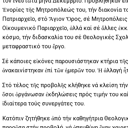
τόν ἐνεστῶτα μήνα Δεκέμβριο. Προβλήθηκαν εἰκ
Ἐνορίες τῆς Μητροπόλεώς του, τήν διακονία τ
Πατριαρχεῖο, στό Ἅγιον Ὄρος, σέ Μητροπόλεις
Οἰκουμενικό Παριαρχεῖο, ἀλλά καί σέ ἄλλες ἐκ
κόσμο, τήν διδασκαλία του σέ Θεολογικές Σχολ
μεταφραστικό του ἔργο.
Σέ κάποιες εἰκόνες παρουσιάστηκαν κτήρια τῆ
ἀνακαινίστηκαν ἐπί τῶν ἡμερῶν του. Ἡ ἀλλαγή 
Στό τέλος τῆς προβολῆς κλήθηκε νά κλείση τήν
ὅσοι ὀργάνωσαν ἐκδηλώσεις πρός τιμήν του καί
ἰδιαίτερα τούς συνεργάτες του.
Κατόπιν ζητήθηκε ἀπό τήν καθηγήτρια Θεολογι
παροῦσα στήν προβολή, νά ἀπευθύνη ἕναν χαιρετ