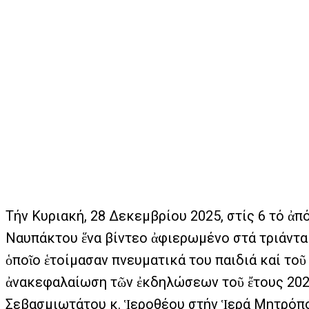
Τήν Κυριακή, 28 Δεκεμβρίου 2025, στίς 6 τό 
Ναυπάκτου ἕνα βίντεο ἀφιερωμένο στά τριάντα
ὁποῖο ἑτοίμασαν πνευματικά του παιδιά καί τοῦ τό
ἀνακεφαλαίωση τῶν ἐκδηλώσεων τοῦ ἔτους 2025
Σεβασμιωτάτου κ. Ἱεροθέου στήν Ἱερά Μητρόπ