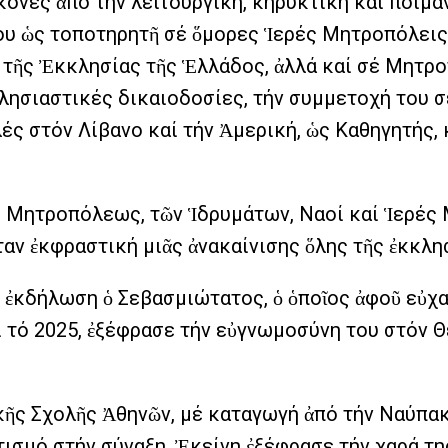
όνες ἀπό τήν λειτουργική, κηρυκτική καί ποιμα
ου ὡς τοποτηρητῆ σέ ὅμορες Ἱερές Μητροπόλεις,
 τῆς Ἐκκλησίας τῆς Ἑλλάδος, ἀλλά καί σέ Μητρ
κλησιαστικές δικαιοδοσίες, τήν συμμετοχή του σ
ές στόν Λίβανο καί τήν Ἀμερική, ὡς Καθηγητής, 
ς Μητροπόλεως, τῶν Ἱδρυμάτων, Ναοί καί Ἱερές 
ἦταν ἐκφραστική μιᾶς ἀνακαίνισης ὅλης τῆς ἐκκ
 ἐκδήλωση ὁ Σεβασμιώτατος, ὁ ὁποῖος ἀφοῦ εὐχ
 τό 2025, ἐξέφρασε τήν εὐγνωμοσύνη του στόν Θ
κῆς Σχολῆς Ἀθηνῶν, μέ καταγωγή ἀπό τήν Ναύπακ
ισμό στήν σύναξη. Ἐκείνη ἐξέφρασε τήν χαρά της