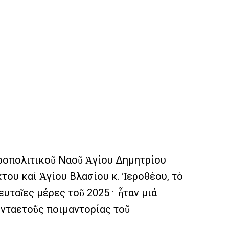
τροπολιτικοῦ Ναοῦ Ἁγίου Δημητρίου
ου καί Ἁγίου Βλασίου κ. Ἱεροθέου, τό
μέρες τοῦ 2025﮲ ἦταν μιά
ονταετοῦς ποιμαντορίας τοῦ