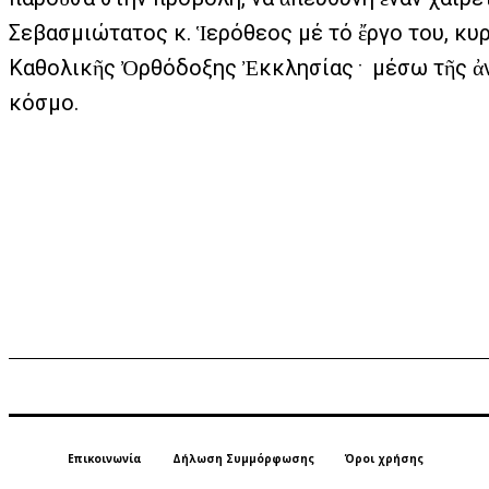
Σεβασμιώτατος κ. Ἱερόθεος μέ τό ἔργο του, κ
Καθολικῆς Ὀρθόδοξης Ἐκκλησίας﮲ μέσω τῆς ἀνάγνωσης τῶν συγγραμμάτων του ἔχει πνευματικά τέκνα, πού δέν τά γνωρίζει, σέ ὅλον τόν
κόσμο.
Επικοινωνία
Δήλωση Συμμόρφωσης
Όροι χρήσης