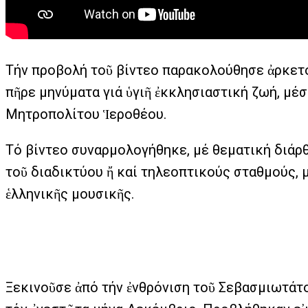
Τήν προβολή τοῦ βίντεο παρακολούθησε ἀρκετό
πῆρε μηνύματα γιά ὑγιῆ ἐκκλησιαστική ζωή, μέσ
Μητροπολίτου Ἱεροθέου.
Τό βίντεο συναρμολογήθηκε, μέ θεματική διάρθ
τοῦ διαδικτύου ἤ καί τηλεοπτικούς σταθμούς, 
ἑλληνικῆς μουσικῆς.
Ξεκινοῦσε ἀπό τήν ἐνθρόνιση τοῦ Σεβασμιωτάτο