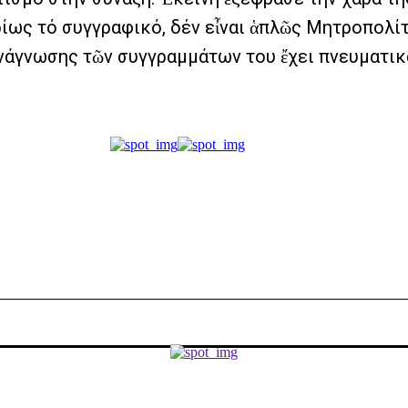
υρίως τό συγγραφικό, δέν εἶναι ἁπλῶς Μητροπολ