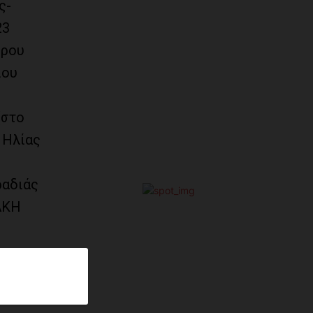
ς-
23
δρου
ίου
(στο
 Ηλίας
ραδιάς
ΑΚΗ
ου
μένο