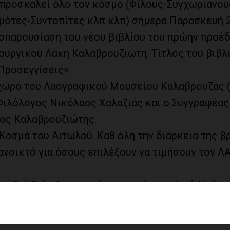
προσκαλεί όλο τον κόσμο (Φίλους-Συγχωριανού
ότες-Συντοπίτες κλπ κλπ) σήμερα Παρασκευή 
λιοπαρουσίαση του νέου βιβλίου του πρώην προέ
ιουργικού Λάκη Καλαβρουζιώτη. Τίτλος του βιβλ
Προσεγγίσεις».
 χώρο του Λαογραφικού Μουσείου Καλαβρούζας 
 Φιλόλογος Νικόλαος Χαλαζιάς και ο Συγγραφέας
ιος Καλαβρουζιώτης.
Κοσμά του Αιτωλού. Καθ όλη την διάρκεια της β
ανοικτό για όσους επιλέξουν να τιμήσουν τον Λ
εσθεί Θεία Λειτουργία το πρωί στον Ιερό Ναό τ
υ του Σαββάτου θα πραγματοποιηθεί το καθιερω
αι φαγητό – χορό.