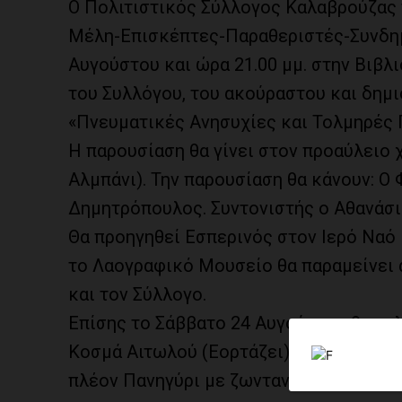
Ο Πολιτιστικός Σύλλογος Καλαβρούζας 
Μέλη-Επισκέπτες-Παραθεριστές-Συνδημ
Αυγούστου και ώρα 21.00 μμ. στην Βιβ
του Συλλόγου, του ακούραστου και δημ
«Πνευματικές Ανησυχίες και Τολμηρές 
Η παρουσίαση θα γίνει στον προαύλειο
Αλμπάνι). Την παρουσίαση θα κάνουν: Ο
Δημητρόπουλος. Συντονιστής ο Αθανάσ
Θα προηγηθεί Εσπερινός στον Ιερό Ναό 
το Λαογραφικό Μουσείο θα παραμείνει 
και τον Σύλλογο.
Επίσης το Σάββατο 24 Αυγούστου θα τελ
Κοσμά Αιτωλού (Εορτάζει) και το βράδ
πλέον Πανηγύρι με ζωντανή ορχήστρα κ