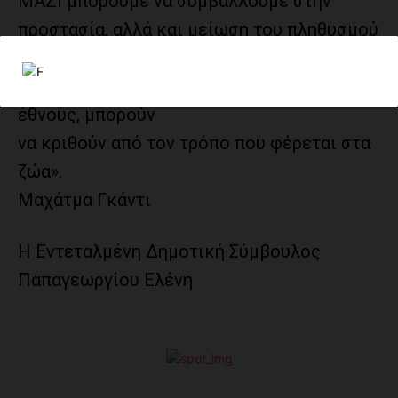
ΜΑΖΙ μπορούμε να συμβάλλουμε στην
προστασία, αλλά και μείωση του πληθυσμού
των αδέσποτων ζώων. ‘Αλλωστε,
«Το μεγαλείο και η ηθική πρόοδος ενός
έθνους, μπορούν
να κριθούν από τον τρόπο που φέρεται στα
ζώα».
Μαχάτμα Γκάντι
Η Εντεταλμένη Δημοτική Σύμβουλος
Παπαγεωργίου Ελένη