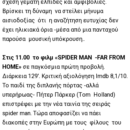
σχέση γεμάτη ελπίδες και αμφιβολίες.
Βρίσκει τη δύναμη
να στείλει μήνυμα
αισιοδοξίας
ότι
η αναζήτηση ευτυχίας δεν
έχει ηλικιακά όρια -μέσα από μια πανταχού
παρούσα
μουσική υπόκρουση..
Στις 11.00
το φιλμ «SPIDER MAN
-FAR FROM
HOME»
σε παγκόσμια πρώτη προβολή.
Διάρκεια 129′. Κριτική αξιολόγηση Imdb 8,1/10.
Το παιδί της διπλανής πόρτας -αλλά
υπερήρωας- Πήτερ Πάρκερ (Τom
Holland)
επιστρέφει με την νέα ταινία της σειράς
spider man. Τώρα αποφασίζει να πάει
διακοπές στην Ευρώπη με τους
φίλους
του