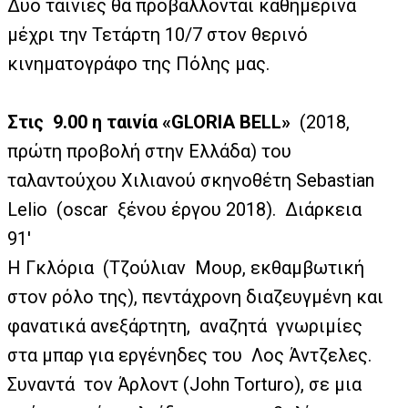
Δυο ταινίες θα προβάλλονται καθημερινά
μέχρι την Τετάρτη 10/7 στον θερινό
κινηματογράφο της Πόλης μας.
Στις
9.00 η ταινία «GLORIA BELL»
(2018,
πρώτη προβολή στην Ελλάδα) του
ταλαντούχου Χιλιανού σκηνοθέτη Sebastian
Lelio
(oscar
ξένου έργου 2018).
Διάρκεια
91′
H Γκλόρια
(Τζούλιαν
Μουρ, εκθαμβωτική
στον ρόλο της), πεντάχρονη διαζευγμένη και
φανατικά ανεξάρτητη,
αναζητά
γνωριμίες
στα μπαρ για εργένηδες του
Λος Άντζελες.
Συναντά
τον Άρλοντ (John Torturo), σε μια