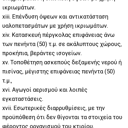
ικριωμάτων.
xiii. Επένδυση όψεων και αντικατάσταση
υαλοπετασμάτων με χρήση ικριωμάτων.
xiv. Κατασκευή πέργκολας επιφάνειας άνω
των πενήντα (50) τ.μ. σε ακάλυπτους χώρους,
προκήπια, βεράντες ισογείων.
xv. Τοποθέτηση ασκεπούς δεξαμενής νερού ή
πισίνας, μέγιστης επιφάνειας πενήντα (50)
τ.μ.,
xvi. Αγωγοί αερισμού και λοιπές
εγκαταστάσεις.
xvii. Εσωτερικές διαρρυθμίσεις, με την
προϋπόθεση ότι δεν θίγονται τα στοιχεία του
φέροντος οργανισμού του κτιρίου.