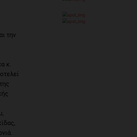
αι την
α κ.
ποτελεί
 της
κής
υ,
ίδας,
νιά.