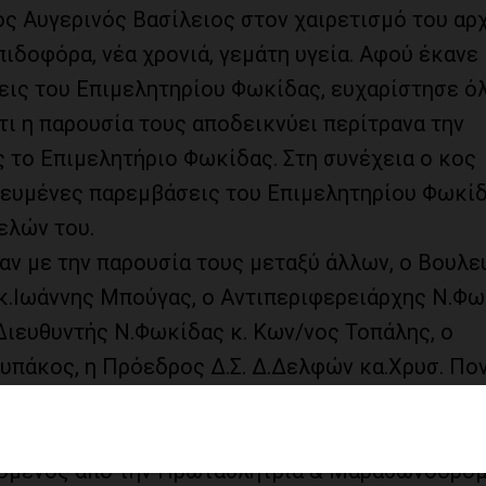
ς Αυγερινός Βασίλειος στον χαιρετισμό του αρ
ιδοφόρα, νέα χρονιά, γεμάτη υγεία. Αφού έκανε 
σεις του Επιμελητηρίου Φωκίδας, ευχαρίστησε ό
ι η παρουσία τους αποδεικνύει περίτρανα την
 το Επιμελητήριο Φωκίδας. Στη συνέχεια ο κος
οχευμένες παρεμβάσεις του Επιμελητηρίου Φωκίδ
ελών του.
αν με την παρουσία τους μεταξύ άλλων, ο Βουλε
κ.Ιωάννης Μπούγας, ο Αντιπεριφερειάρχης Ν.Φ
Διευθυντής Ν.Φωκίδας κ. Κων/νος Τοπάλης, ο
πάκος, η Πρόεδρος Δ.Σ. Δ.Δελφών κα.Χρυσ. Πο
ς Ά και Β΄ Βαθμού, ο συντοπίτης μας, πολιτευτή
λυμπιακού Αθλητικού Κέντρου Αθηνών “Σπύρος 
ευόμενος από την Πρωταθλήτρια & Μαραθωνοδρόμ