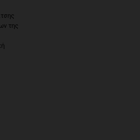
ίτσης
ων της
κή