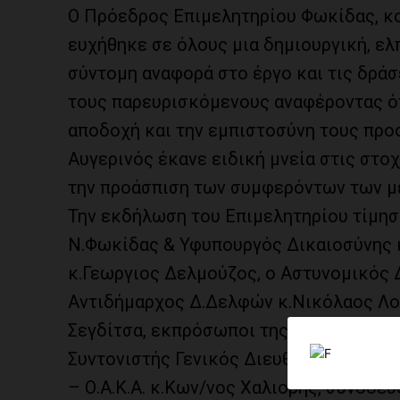
Ο Πρόεδρος Επιμελητηρίου Φωκίδας, κο
ευχήθηκε σε όλους μια δημιουργική, ελπ
σύντομη αναφορά στο έργο και τις δρά
τους παρευρισκόμενους αναφέροντας ότ
αποδοχή και την εμπιστοσύνη τους προς
Αυγερινός έκανε ειδική μνεία στις στ
την προάσπιση των συμφερόντων των μ
Την εκδήλωση του Επιμελητηρίου τίμησ
Ν.Φωκίδας & Υφυπουργός Δικαιοσύνης 
κ.Γεωργιος Δελμούζος, ο Αστυνομικός 
Αντιδήμαρχος Δ.Δελφών κ.Νικόλαος Λου
Σεγδίτσα, εκπρόσωποι της αυτοδιοίκηση
Συντονιστής Γενικός Διευθυντής του Ο
– Ο.Α.Κ.Α. κ.Κων/νος Χαλιορής, συνοδ