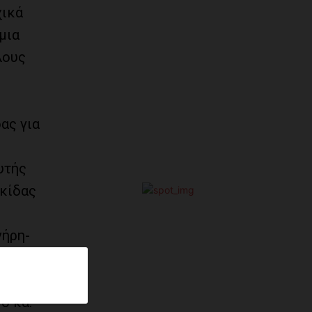
χικά
μια
λους
ας για
υτής
ωκίδας
νήρη-
ς και
Λούης”
ο κα.