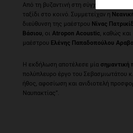
Από τη βυζαντινή στη σύγχρονη ελληνικ
ταξίδι στο κοινό. Συμμετείχαν η
Νεανικ
διεύθυνση της μαέστρου
Νίνας Πατρικί
Βάσιου
, οι
Atropon Acoustic
, καθώς και
μαέστρου
Ελένης Παπαδοπούλου Αραβα
Η εκδήλωση αποτέλεσε μία
σημαντική 
πολύπλευρο έργο του Σεβασμιωτάτου κ.κ
ήθος, αφοσίωση και ανιδιοτελή προσφορ
Ναυπακτίας”.