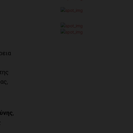
ρεια
 της
ας,
ύνης
,
ς