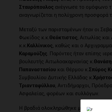
Σταυρόπουλος
ανέγνωσε το ομόφωνο τι
αναγνωρίζεται η πολύχρονη προσφορά 
Μεταξύ των παρισταμένων ήταν οι Σεβ
Φωκίδος κ.κ.
Θεόκτιστος
, Αιτωλίας και
κ.κ.
Καλλίνικος
, καθώς και ο Αρχιγραμμ
Καραμούζης
. Παρόντες ήταν επίσης ιε
βουλευτής Αιτωλοακαρνανίας κ.
Θανάση
Παπαναστασίου
και Θέρμου κ.
Σπύρος Κ
Συμβουλίου Δυτικής Ελλάδας κ.
Χρήστος
Τριανταφύλλου
, Αντιδήμαρχοι, Πρόεδ
Ασφαλείας, φορέων και συλλόγων.
Η βραδιά ολοκληρώθηκε με την πολιτισ