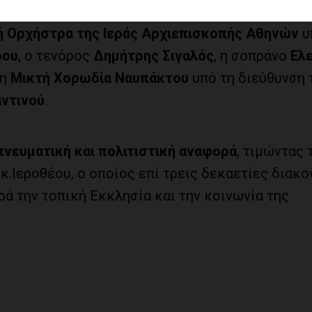
ή μουσική», η οποία προσέφερε ένα μοναδικό μ
ή Ορχήστρα της Ιεράς Αρχιεπισκοπής Αθηνών
υ
δου
, ο τενόρος
Δημήτρης Σιγαλός
, η σοπράνο
Ελ
 η
Μικτή Χορωδία Ναυπάκτου
υπό τη διεύθυνση 
ντινού
.
πνευματική και πολιτιστική αναφορά
, τιμώντας 
.Ιεροθέου, ο οποίος επί τρεις δεκαετίες διακο
ά την τοπική Εκκλησία και την κοινωνία της