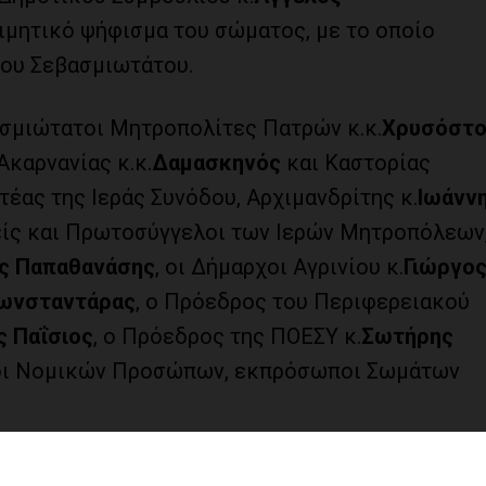
μητικό ψήφισμα του σώματος, με το οποίο
του Σεβασμιωτάτου.
ασμιώτατοι Μητροπολίτες Πατρών κ.κ.
Χρυσόστο
 Ακαρνανίας κ.κ.
Δαμασκηνός
και Καστορίας
ατέας της Ιεράς Συνόδου, Αρχιμανδρίτης
κ.
Ιωάνν
ρείς και Πρωτοσύγγελοι των Ιερών Μητροπόλεων,
ς Παπαθανάσης
, οι Δήμαρχοι Αγρινίου κ.
Γιώργο
ωνσταντάρας
, ο Πρόεδρος του Περιφερειακού
 Παΐσιος
, ο Πρόεδρος της ΠΟΕΣΥ κ.
Σωτήρης
ροι Νομικών Προσώπων, εκπρόσωποι Σωμάτων
τική εκδήλωση «Ελλήνων μουσικές μες τους αιώ