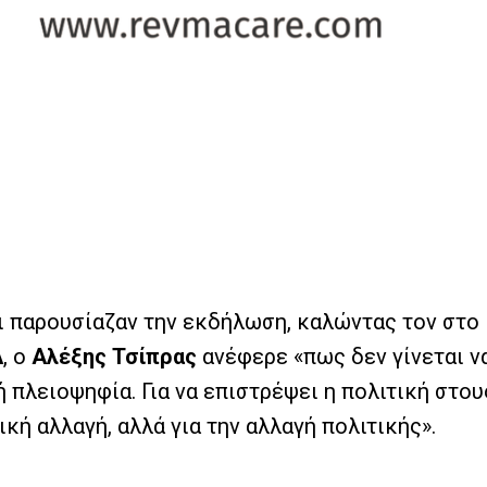
οι παρουσίαζαν την εκδήλωση, καλώντας τον στο 
Α
, ο
Αλέξης Τσίπρας
ανέφερε «πως δεν γίνεται ν
ή πλειοψηφία. Για να επιστρέψει η πολιτική στ
κή αλλαγή, αλλά για την αλλαγή πολιτικής».