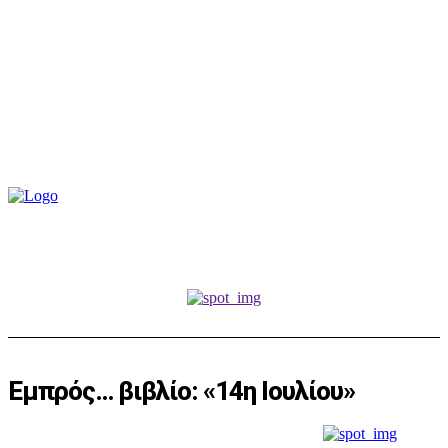
Εμπρός… βιβλίο: «14η Ιουλίου»