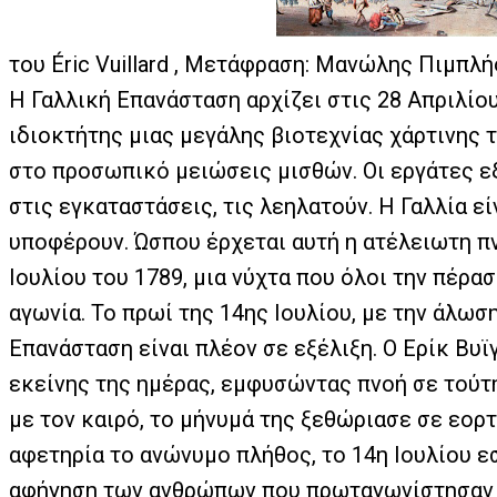
του Éric Vuillard , Μετάφραση: Μανώλης Πιμπλ
Η Γαλλική Επανάσταση αρχίζει στις 28 Απριλίου
ιδιοκτήτης μιας μεγάλης βιοτεχνίας χάρτινης 
στο προσωπικό μειώσεις μισθών. Οι εργάτες ε
στις εγκαταστάσεις, τις λεηλατούν. Η Γαλλία εί
υποφέρουν. Ώσπου έρχεται αυτή η ατέλειωτη πν
Ιουλίου του 1789, μια νύχτα που όλοι την πέρα
αγωνία. Το πρωί της 14ης Ιουλίου, με την άλωση
Επανάσταση είναι πλέον σε εξέλιξη. Ο Ερίκ Βυϊ
εκείνης της ημέρας, εμφυσώντας πνοή σε τούτη
με τον καιρό, το μήνυμά της ξεθώριασε σε εορ
αφετηρία το ανώνυμο πλήθος, το 14η Ιουλίου ε
αφήγηση των ανθρώπων που πρωταγωνίστησαν σ