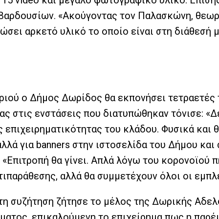
χε 15 video και μεγάλο φωτογραφικό υλικό. Επίσ
. Βαρδουσίων. «Ακούγοντας τον Παλασκώνη, θεωρ
ώσει αρκετό υλικό το οποίο είναι στη διάθεσή μα
ιριού ο Δήμος Δωρίδος θα εκπονήσει τετραετές
ς στις ενστάσεις που διατυπώθηκαν τόνισε: «Δ
ς επιχειρηματικότητας του κλάδου. Φυσικά και 
αλλά για banners στην ιστοσελίδα του Δήμου και 
«Επιτροπή θα γίνει. Απλά λόγω του κορονοϊού π
ντιπαράθεσης, αλλά θα συμμετέχουν όλοι οι εμπλ
τη συζήτηση ζήτησε το μέλος της Δωρικής Αδε
ματος, επικαλούμενη το επιχείρημα πως η παρ