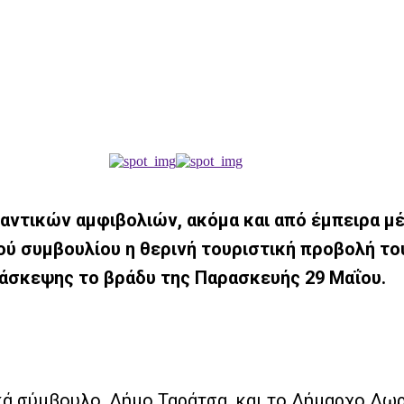
ντικών αμφιβολιών, ακόμα και από έμπειρα μέ
ού συμβουλίου η θερινή τουριστική προβολή τ
σκεψης το βράδυ της Παρασκευής 29 Μαΐου.
κά σύμβουλο, Δήμο Ταράτσα, και το Δήμαρχο Δω