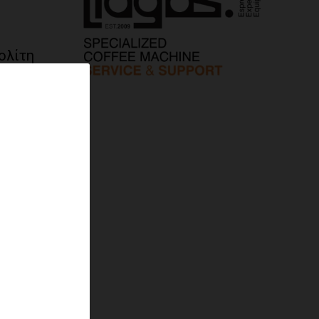
ολίτη
ερά
τα των
ά πριν
δα του
υ είχε
θεί η
ε