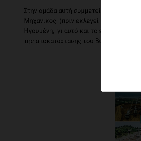
Στην ομάδα αυτή συμμετείχε και η βου
Μηχανικός (πριν εκλεγεί βουλευτής) αλ
Ηγουμένη, γι αυτό και το έντονο ενδια
της αποκατάστασης του Βυζαντινού Ναού