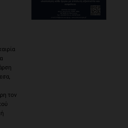
καιρία
α
 άρση
εσα,
ρη τον
κού
κή