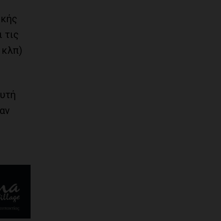
ικής
 τις
 κλπ)
ευτή
ταν