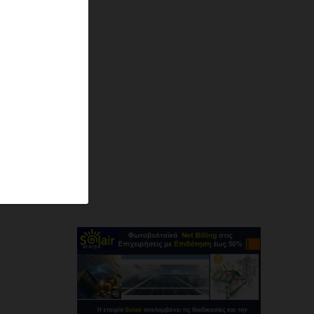
με την
ό θέμα