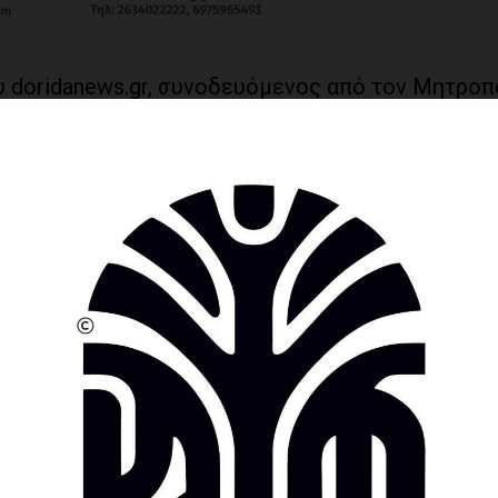
 doridanews.gr, συνοδευόμενος από τον Μητροπ
χαϊας Χριστίνα Αλεξοπούλου επισκέφτηκε την Ι
νώς με την ηγουμένη του Μοναστηριού τα θέμα
ς γνωστόν έχει πληγεί από την μεγάλη πυρκαγι
ήσει αρκετά, ενώ τις μελέτες έχει αναλάβει ομά
πικεφαλής την καθηγήτρια Τόνια Μοροπούλου πο
στήλωσης του Πανάγιου Τάφου στα Ιεροσόλυμα»,
 «Ήδη από την Περιφέρεια έχει πρόσφατα ανανεω
ροχωρήσει η μελέτη ώστε να ενταχθεί το έργο σ