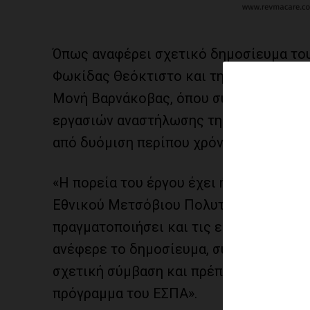
Όπως αναφέρει σχετικό δημοσίευμα του
Φωκίδας Θεόκτιστο και την βουλευτή Α
Μονή Βαρνάκοβας, όπου συζήτησαν εκτε
εργασιών αναστήλωσης της Μονής που ω
από δυόμιση περίπου χρόνια.
«Η πορεία του έργου έχει ήδη καθυστερ
Εθνικού Μετσόβιου Πολυτεχνείου με ε
πραγματοποιήσει και τις εργασίες ανα
ανέφερε το δημοσίευμα, συνεχίζοντας:
σχετική σύμβαση και πρέπει άμεσα να π
πρόγραμμα του ΕΣΠΑ».