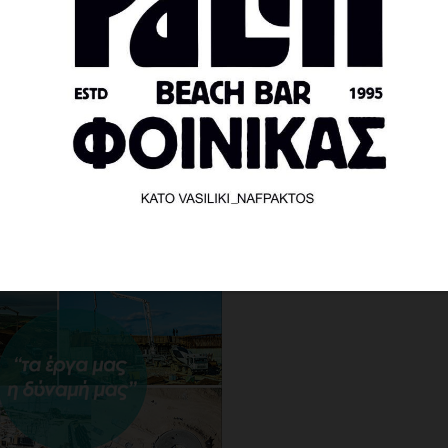
λευτής Χριστίνα Αλεξοπούλου ως Πολιτικός
λά και της ιδιαίτερης χρόνιας σχέσης που έχει 
φέρων της. Συζήτησαν ακόμα και για το σημαντικ
 του Αϊ Γιάννη στο Ευπάλιο.