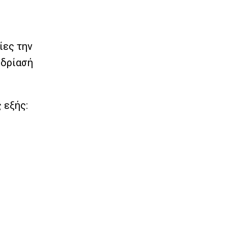
ίες την
εδρίασή
 εξής: