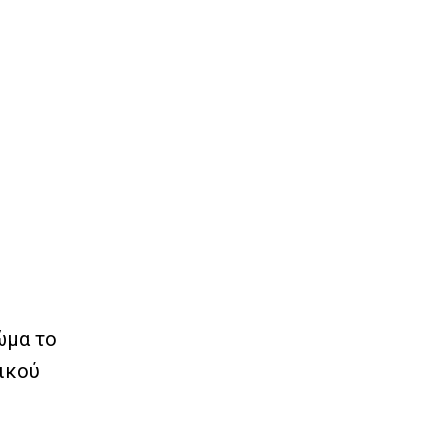
ώμα το
ικού