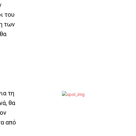
ν
ι του
η των
 θα
ια τη
ά, θα
τον
τα από