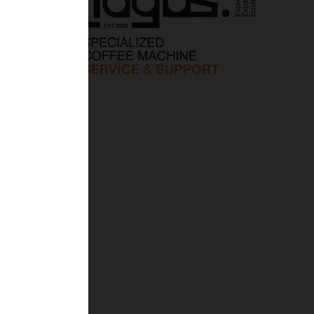
άρχη
ν δύο,