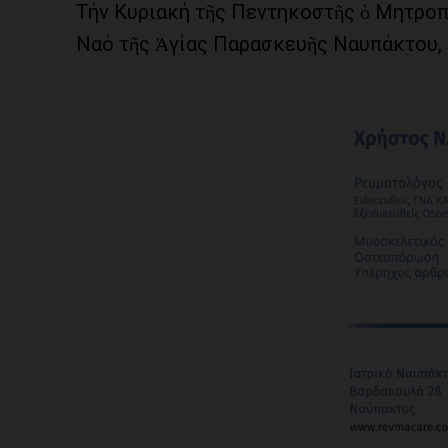
Τήν Κυριακή τῆς Πεντηκοστῆς ὁ Μητροπ
Ναό τῆς Ἁγίας Παρασκευῆς Ναυπάκτου, κ