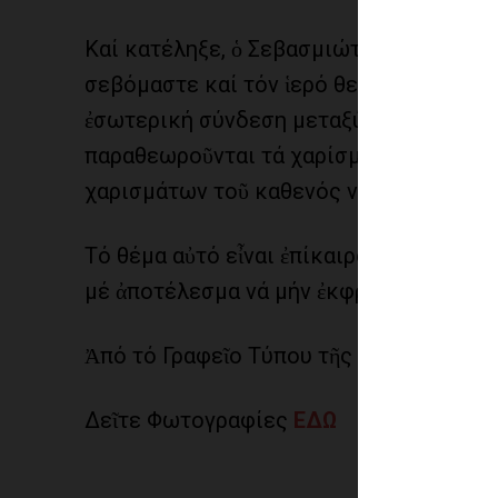
Καί κατέληξε, ὁ Σεβασμιώτατος, ὅτι γιά
σεβόμαστε καί τόν ἱερό θεσμό τῆς Ἐκκλ
ἐσωτερική σύνδεση μεταξύ αὐτῶν. Οὔτε 
παραθεωροῦνται τά χαρίσματα τοῦ Ἁγίου
χαρισμάτων τοῦ καθενός νά ὑπονομεύετ
Τό θέμα αὐτό εἶναι ἐπίκαιρο, γιατί στίς
μέ ἀποτέλεσμα νά μήν ἐκφράζεται τό ἐκ
Ἀπό τό Γραφεῖο Τύπου τῆς Ἱερᾶς Μητρ
Δεῖτε Φωτογραφίες
ΕΔΩ