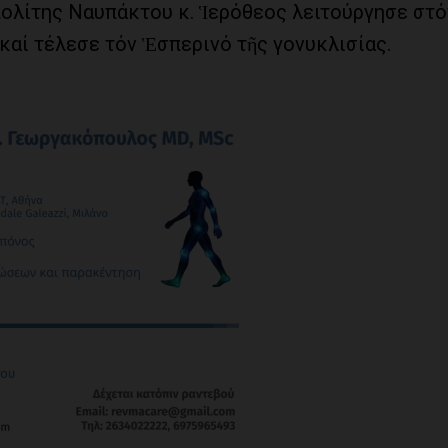
ολίτης Ναυπάκτου κ. Ἱερόθεος λειτούργησε στό
αί τέλεσε τόν Ἑσπερινό τῆς γονυκλισίας.