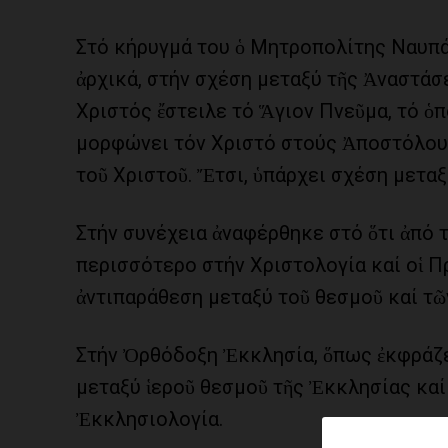
Στό κήρυγμά του ὁ Μητροπολίτης Ναυπά
ἀρχικά, στήν σχέση μεταξύ τῆς Ἀναστάσ
Χριστός ἔστειλε τό Ἅγιον Πνεῦμα, τό ὁπ
μορφώνει τόν Χριστό στούς Ἀποστόλου
τοῦ Χριστοῦ. Ἔτσι, ὑπάρχει σχέση μετα
Στήν συνέχεια ἀναφέρθηκε στό ὅτι ἀπό 
περισσότερο στήν Χριστολογία καί οἱ Π
ἀντιπαράθεση μεταξύ τοῦ θεσμοῦ καί τῶ
Στήν Ὀρθόδοξη Ἐκκλησία, ὅπως ἐκφράζε
μεταξύ ἱεροῦ θεσμοῦ τῆς Ἐκκλησίας καί
Ἐκκλησιολογία.