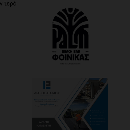
ν Ἱερό