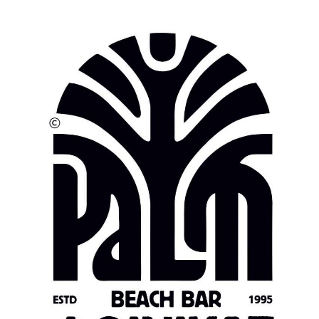
 νά εἴμαστε Ὀρθόδοξοι Χριστιανοί, πρέπει νά
ησίας καί τά χαρίσματα τῶν μελῶν της καί νά ὑπ
ἐν ὀνόματι τοῦ θεσμοῦ (Ἱερά Σύνοδος) νά
 Πνεύματος τῶν Χριστιανῶν οὔτε ἐν ὀνόματι τῶν
αι ὁ συνοδικός θεσμός τῆς Ἐκκλησίας.
 ἡμέρες μας παρατηρεῖται μιά διάσπαση μεταξύ τῶ
κλησιαστικό ἦθος.
οπόλεως