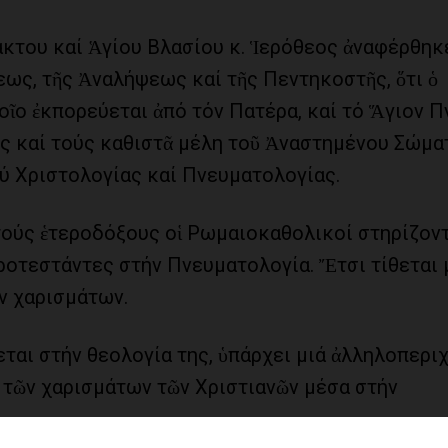
κτου καί Ἁγίου Βλασίου κ. Ἱερόθεος ἀναφέρθηκ
εως, τῆς Ἀναλήψεως καί τῆς Πεντηκοστῆς, ὅτι ὁ
οῖο ἐκπορεύεται ἀπό τόν Πατέρα, καί τό Ἅγιον 
ς καί τούς καθιστᾶ μέλη τοῦ Ἀναστημένου Σώμα
ξύ Χριστολογίας καί Πνευματολογίας.
τούς ἑτεροδόξους οἱ Ρωμαιοκαθολικοί στηρίζον
ροτεστάντες στήν Πνευματολογία. Ἔτσι τίθεται 
ν χαρισμάτων.
ται στήν θεολογία της, ὑπάρχει μιά ἀλληλοπερ
 τῶν χαρισμάτων τῶν Χριστιανῶν μέσα στήν