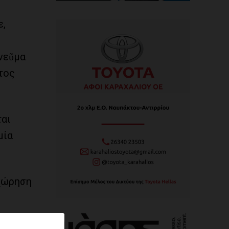
ε,
Πνεῦμα
τος
ται
μία
ιχώρηση