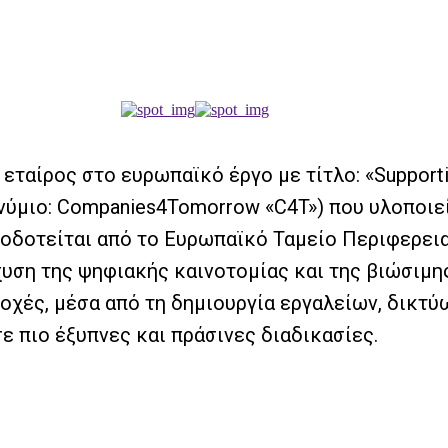
αίρος στο ευρωπαϊκό έργο με τίτλο: «Supporting
κρωνύμιο: Companies4Tomorrow «C4T») που υλοποι
ατοδοτείται από το Ευρωπαϊκό Ταμείο Περιφερει
σχυση της ψηφιακής καινοτομίας και της βιώσιμ
ές, μέσα από τη δημιουργία εργαλείων, δικτύων 
ε πιο έξυπνες και πράσινες διαδικασίες.