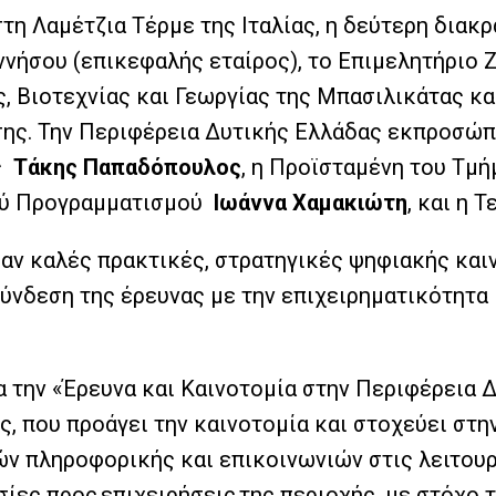
στη Λαμέτζια Τέρμε της Ιταλίας, η δεύτερη διακ
ννήσου (επικεφαλής εταίρος), το Επιμελητήριο 
ς, Βιοτεχνίας και Γεωργίας της Μπασιλικάτας κ
σης. Την Περιφέρεια Δυτικής Ελλάδας εκπροσώ
ας
Τάκης Παπαδόπουλος
, η Προϊσταμένη του Τμ
ού Προγραμματισμού
Ιωάννα Χαμακιώτη
, και η 
αν καλές πρακτικές, στρατηγικές ψηφιακής και
σύνδεση της έρευνας με την επιχειρηματικότητα
α την «Έρευνα και Καινοτομία στην Περιφέρεια 
, που προάγει την καινοτομία και στοχεύει στ
πληροφορικής και επικοινωνιών στις λειτουργί
ίες προς επιχειρήσεις της περιοχής, με στόχο 