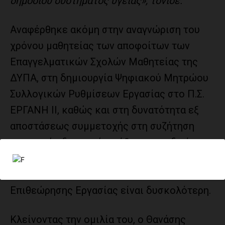
δημόσιου συστήματος υγείας», τόνισε.
Αναφέρθηκε ακόμη στην αναγνώριση του
χρόνου μαθητείας των αποφοίτων των
Επαγγελματικών Σχολών Μαθητείας της
ΔΥΠΑ, στη δημιουργία Ψηφιακού Μητρώου
Συλλογικών Ρυθμίσεων Εργασίας στο Π.Σ.
ΕΡΓΑΝΗ ΙΙ, καθώς και στη δυνατότητα εξ
αποστάσεως συμμετοχής στη συζήτηση
εργατικών διαφορών, ρύθμιση με ιδιαίτερη
σημασία για εργαζόμενους σε περιοχές
όπου η πρόσβαση στις υπηρεσίες της
Επιθεώρησης Εργασίας είναι δυσκολότερη.
Κλείνοντας την ομιλία του, ο Θανάσης