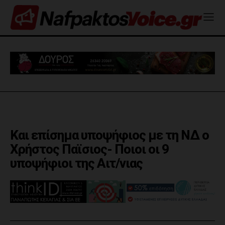
Και επίσημα υποψήφιος με τη ΝΔ ο
Χρήστος Παϊσιος- Ποιοι οι 9
υποψήφιοι της Αιτ/νιας