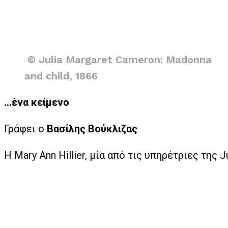
© Julia Margaret Cameron: Madonna
and child, 1866
…ένα κείμενο
Γράφει ο
Βασίλης Βούκλιζας
Η Mary Ann Hillier, μία από τις υπηρέτριες της