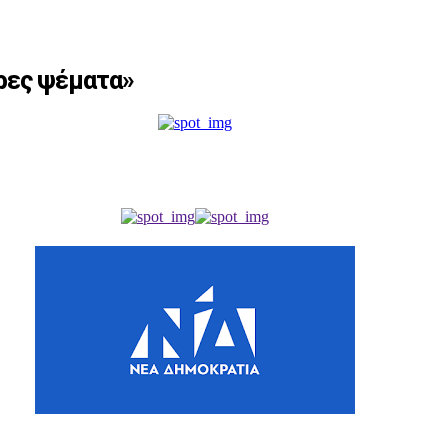
ρες ψέματα»