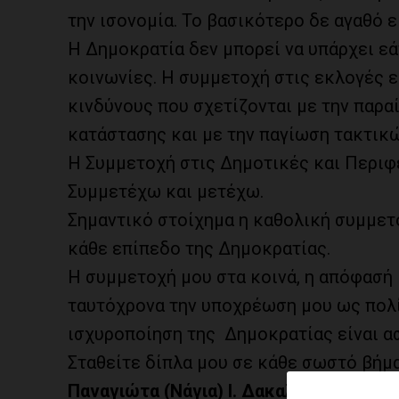
την ισονομία. Το βασικότερο δε αγαθό ε
Η Δημοκρατία δεν μπορεί να υπάρχει ε
κοινωνίες. Η συμμετοχή στις εκλογές εί
κινδύνους που σχετίζονται με την παρα
κατάστασης και με την παγίωση τακτικ
Η Συμμετοχή στις Δημοτικές και Περιφε
Συμμετέχω και μετέχω.
Σημαντικό στοίχημα η καθολική συμμετ
κάθε επίπεδο της Δημοκρατίας.
Η συμμετοχή μου στα κοινά, η απόφασή
ταυτόχρονα την υποχρέωση μου ως πολίτ
ισχυροποίηση της
Δημοκρατίας είναι α
Σταθείτε δίπλα μου σε κάθε σωστό βήμα
Παναγιώτα (Νάγια) Ι. Δακαλάκη