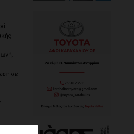
εί
ακής
φωνή.
ωση σε
ν