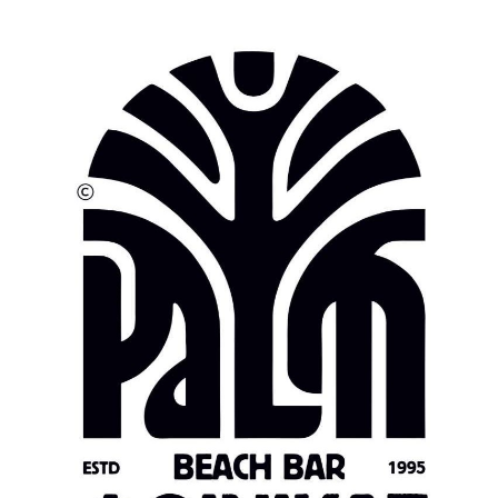
. Αιτωλ/νίας