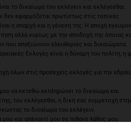
ίναι το δικαίωμα του εκλέγειν και εκλέγεσθαι.
άν δεν εφαρμόζεται πρωτίστως στις τοπικές
ναι η απαρχή και η γένεση της. Η αποχή εγκυμον
ίτηση αλλά κυρίως με την αποδοχή της όποιας κ
ών που απαξιώνουν ελευθερίες και δικαιώματα.
ρειακές Εκλογές είναι η δύναμη του πολίτη, η 
οχή όλων στις προσεχείς εκλογές για την εδραί
 μου να εκτεθώ εκπληρώνει το δικαίωμα και
ης, του εκλέγεσθαι, η δική σας συμμετοχή στη
σκώντας το δικαίωμα του εκλέγειν.
 μου και απέναντί μου σε πιθανό λάθος μου.