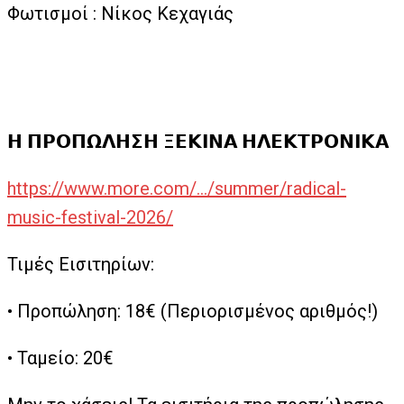
Φωτισμοί : Νίκος Κεχαγιάς
𝝜 𝝥𝝦𝝤𝝥𝝮𝝠𝝜𝝨𝝜 𝝣𝝚𝝟𝝞𝝢𝝖 𝝜𝝠𝝚𝝟𝝩𝝦𝝤𝝢𝝞𝝟𝝖
https://www.more.com/…/summer/radical-
music-festival-2026/
Τιμές Εισιτηρίων:
• Προπώληση: 18€ (Περιορισμένος αριθμός!)
• Ταμείο: 20€