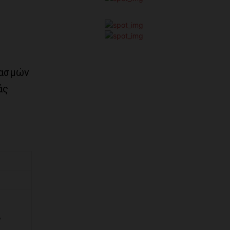
κασμών
άς
,