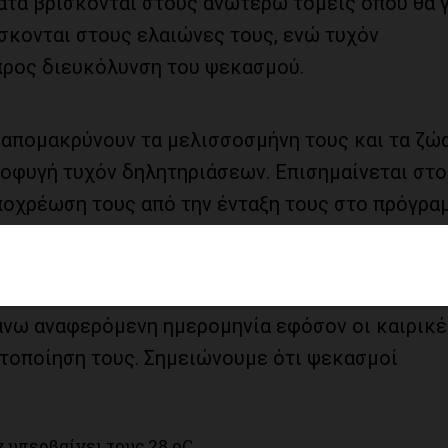
ατα βρίσκονται στους ανωτέρω τομείς όπου θα 
σκονται στους ελαιώνες τους, ενώ τυχόν
προς διευκόλυνση του ψεκασμού.
 απομακρύνουν τα μελισσοσμήνη τους και τα ζώ
ποφυγή τυχόν δηλητηριάσεων. Επισημαίνεται στ
ποχρέωση τους από την ένταξη τους στο πρόγρα
ν τα κτήματά τους για την αποφυγή ψεκασμού απ
άνω αναφερόμενη ημερομηνία εφόσον οι καιρικέ
ατοποίηση τους. Σημειώνουμε ότι ψεκασμοί
 υπερβαίνει τους 28 οC.