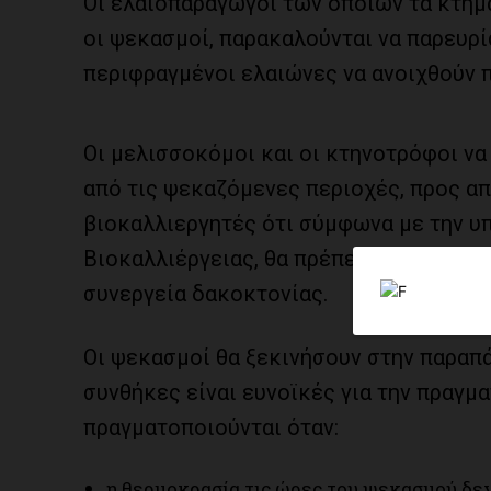
Οι ελαιοπαραγωγοί των οποίων τα κτήμ
οι ψεκασμοί, παρακαλούνται να παρευρί
περιφραγμένοι ελαιώνες να ανοιχθούν 
Οι μελισσοκόμοι και οι κτηνοτρόφοι να
από τις ψεκαζόμενες περιοχές, προς α
βιοκαλλιεργητές ότι σύμφωνα με την υ
Βιοκαλλιέργειας, θα πρέπει να σημάνου
συνεργεία δακοκτονίας.
Οι ψεκασμοί θα ξεκινήσουν στην παραπ
συνθήκες είναι ευνοϊκές για την πραγμ
πραγματοποιούνται όταν:
η θερμοκρασία τις ώρες του ψεκασμού δεν