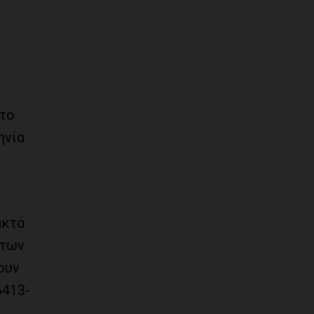
 το
ηνία
ακτά
 των
ουν
6413-