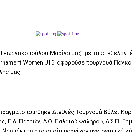
κ. Γεωργακοπούλου Μαρίνα μαζί με τους εθελοντ
Tournament Women U16, αφορούσε τουρνουά Παγ
λης μας.
6 πραγματοποιήθηκε Διεθνές Τουρνουά Βόλεϊ Κο
 Ε.Α. Πατρών, Α.Ο. Παλαιού Φαλήρου, Α.Σ.Π. Ερμή
α Ναυπάκτου στο οποίο παρείχαν υγειονομική κά