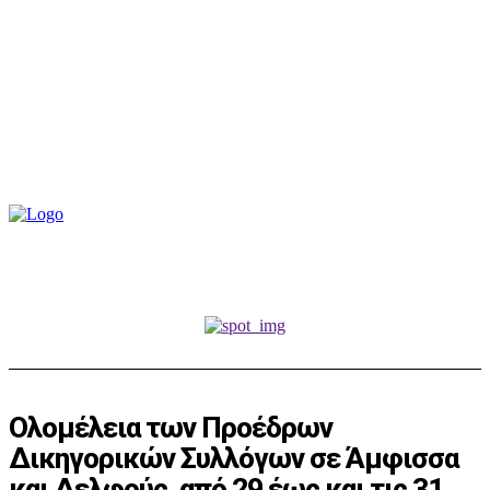
Ολομέλεια των Προέδρων
Δικηγορικών Συλλόγων σε Άμφισσα
και Δελφούς, από 29 έως και τις 31