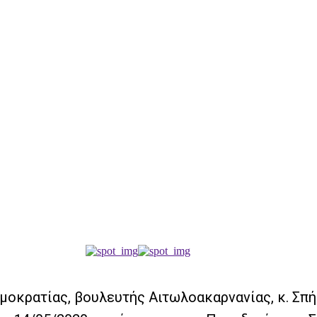
κρατίας, βουλευτής Αιτωλοακαρνανίας, κ. Σπήλ