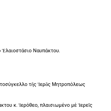
τό Ἐλαιοστάσιο Ναυπάκτου.
ρωτοσύγκελλο τῆς Ἱερᾶς Μητροπόλεως
κτου κ. Ἱερόθεο, πλαισιωμένο μέ Ἱερεῖς