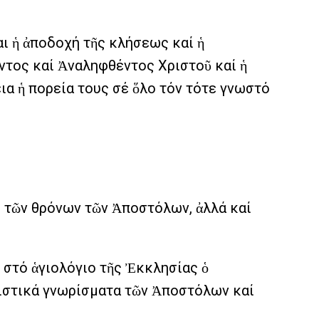
ι ἡ ἀποδοχή τῆς κλήσεως καί ἡ
ντος καί Ἀναληφθέντος Χριστοῦ καί ἡ
ια ἡ πορεία τους σέ ὅλο τόν τότε γνωστό
ι τῶν θρόνων τῶν Ἀποστόλων, ἀλλά καί
 στό ἁγιολόγιο τῆς Ἐκκλησίας ὁ
ιστικά γνωρίσματα τῶν Ἀποστόλων καί