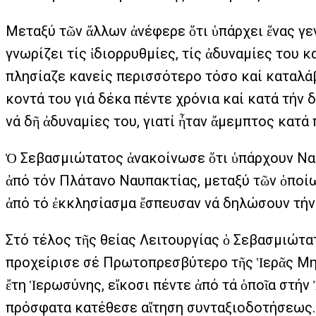
Μεταξύ τῶν ἄλλων ἀνέφερε ὅτι ὑπάρχει ἕνας γεν
γνωρίζει τίς ἰδιορρυθμίες, τίς ἀδυναμίες του κ
πλησίαζε κανείς περισσότερο τόσο καί καταλάβ
κοντά του γιά δέκα πέντε χρόνια καί κατά τήν 
νά δῆ ἀδυναμίες του, γιατί ἦταν ἄμεμπτος κατά 
Ὁ Σεβασμιώτατος ἀνακοίνωσε ὅτι ὑπάρχουν Ναυπ
ἀπό τόν Πλάτανο Ναυπακτίας, μεταξύ τῶν ὁποίω
ἀπό τό ἐκκλησίασμα ἔσπευσαν νά δηλώσουν τήν δ
Στό τέλος τῆς θείας Λειτουργίας ὁ Σεβασμιώτ
προχείρισε σέ Πρωτοπρεσβύτερο τῆς Ἱερᾶς Μη
ἔτη Ἱερωσύνης, εἴκοσι πέντε ἀπό τά ὁποῖα στήν
πρόσφατα κατέθεσε αἴτηση συνταξιοδοτήσεως. Ὁ 