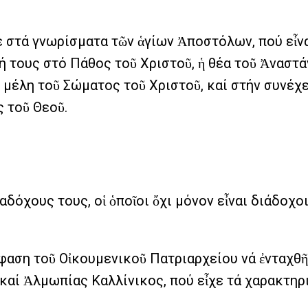
στά γνωρίσματα τῶν ἁγίων Ἀποστόλων, πού εἶνα
 τους στό Πάθος τοῦ Χριστοῦ, ἡ θέα τοῦ Ἀναστά
 μέλη τοῦ Σώματος τοῦ Χριστοῦ, καί στήν συνέχε
ς τοῦ Θεοῦ.
δόχους τους, οἱ ὁποῖοι ὄχι μόνον εἶναι διάδοχο
φαση τοῦ Οἰκουμενικοῦ Πατριαρχείου νά ἐνταχθῆ
αί Ἀλμωπίας Καλλίνικος, πού εἶχε τά χαρακτηρ