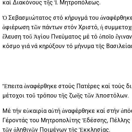
καί Διακόνους τῆς Ἱ. Μητροπόλεως.
Ὁ Σεβασμιώτατος στό κήρυγμά του ἀναφέρθηκε 
ἀφιέρωση τῶν πάντων στόν Χριστό, ἡ συμμετοχή
ἔλευση τοῦ Ἁγίου Πνεύματος μέ τό ὁποῖο ἔγιναν
κόσμο γιά νά κηρύξουν τό μήνυμα τῆς Βασιλεία
Ἔπειτα ἀναφέρθηκε στούς Πατέρες καί τούς δια
μέτοχοι τοῦ τρόπου τῆς ζωῆς τῶν Ἀποστόλων.
Μέ τήν εὐκαιρία αὐτή ἀναφέρθηκε καί στήν ἀπό
Γέροντάς του Μητροπολίτης Ἐδέσσης, Πέλλης κ
τῶν ἀληθινῶν Ποιμένων τῆς Ἐκκλησίας.