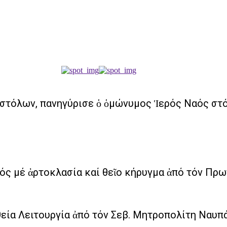
ποστόλων, πανηγύρισε ὁ ὁμώνυμος Ἱερός Ναός σ
ός μέ ἀρτοκλασία καί θεῖο κήρυγμα ἀπό τόν Π
εία Λειτουργία ἀπό τόν Σεβ. Μητροπολίτη Ναυπά