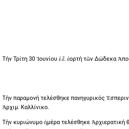
Τήν Τρίτη 30 Ἰουνίου ἐ.ἔ. ἑορτή τῶν Δώδεκα Ἀ
Τήν παραμονή τελέσθηκε πανηγυρικός Ἑσπεριν
Ἀρχιμ. Καλλίνικο.
Τήν κυριώνυμο ἡμέρα τελέσθηκε Ἀρχιερατική θ