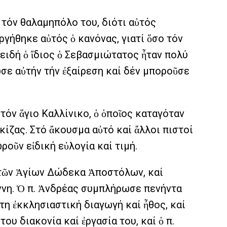
 τόν θαλαμηπόλο του, διότι αὐτός
ργήθηκε αὐτός ὁ κανόνας, γιατί ὅσο τόν
ειδή ὁ ἴδιος ὁ Σεβασμιώτατος ἦταν πολύ
ωσε αὐτήν τήν ἐξαίρεση καί δέν μποροῦσε
όν ἅγιο Καλλίνικο, ὁ ὁποῖος καταγόταν
ίζας. Στό ἄκουσμα αὐτό καί ἄλλοι πιστοί
οῦν εἰδική εὐλογία καί τιμή.
 τῶν Ἁγίων Δώδεκα Ἀποστόλων, καί
νη. Ὁ π. Ἀνδρέας συμπλήρωσε πενήντα
τη ἐκκλησιαστική διαγωγή καί ἦθος, καί
υ διακονία καί ἐργασία του, καί ὁ π.