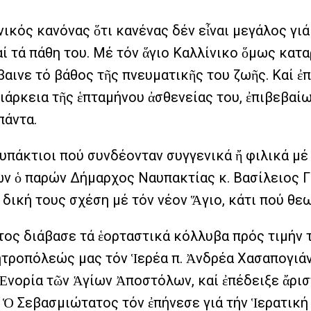
ικός κανόνας ὅτι κανένας δέν εἶναι μεγάλος γιά
αί τά πάθη του. Μέ τόν ἅγιο Καλλίνικο ὅμως κατα
αινε τό βάθος τῆς πνευματικῆς του ζωῆς. Καί ἐπ
διάρκεια τῆς ἑπταμήνου ἀσθενείας του, ἐπιβεβαί
πάντα.
άκτιοι πού συνδέονταν συγγενικά ἤ φιλικά μέ τ
ν ὁ παρών Δήμαρχος Ναυπακτίας κ. Βασίλειος Γκ
ική τους σχέση μέ τόν νέον Ἅγιο, κάτι πού θεωρ
ατος διάβασε τά ἑορταστικά κόλλυβα πρός τιμήν
τροπόλεώς μας τόν Ἱερέα π. Ἀνδρέα Χασαπογιάν
 Ἐνορία τῶν Ἁγίων Ἀποστόλων, καί ἐπέδειξε ἄρισ
Σεβασμιώτατος τόν ἐπήνεσε γιά τήν Ἱερατική το