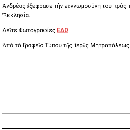
Ἀνδρέας ἐξέφρασε τήν εὐγνωμοσύνη του πρός τ
Ἐκκλησία.
Δεῖτε Φωτογραφίες
ΕΔΩ
Ἀπό τό Γραφεῖο Τύπου τῆς Ἱερᾶς Μητροπόλεως