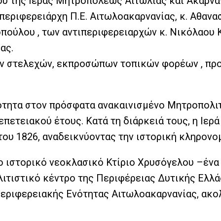
υ της Ιεράς Μητροπόλεως Αιτωλίας και Ακαρναν
εριφερειάρχη Π.Ε. Αιτωλοακαρνανίας, κ. Αθανα
πούλου , των αντιπεριφερειαρχών κ. Νικόλαου 
ας.
ν στελεχών, εκπροσώπων τοπικών φορέων , προ
ρότητα στον πρόσφατα ανακαινισμένο Μητροπολι
επετειακού έτους. Κατά τη διάρκειά τους, η Ιερ
υ 1826, αναδεικνύοντας την ιστορική κληρονομ
ο ιστορικό νεοκλασικό Κτίριο Χρυσόγελου –ένα
λιτιστικό κέντρο της Περιφέρειας Δυτικής Ελλ
Περιφερειακής Ενότητας Αιτωλοακαρνανίας, ακο