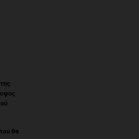
 της
ροφος
κού
που θα