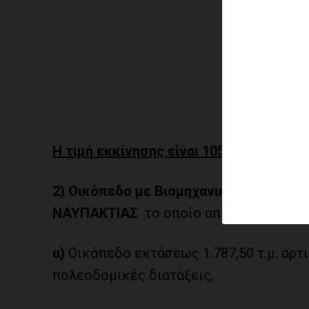
Η τιμή εκκίνησης είναι 105.000,00 ευρώ
2)
Οικόπεδο με Βιομηχανικό κτίριο, π
ΝΑΥΠΑΚΤΙΑΣ
το οποίο αποτελείτε από:
α)
Οικόπεδο εκτάσεως 1.787,50 τ.μ. άρτ
πολεοδομικές διατάξεις,