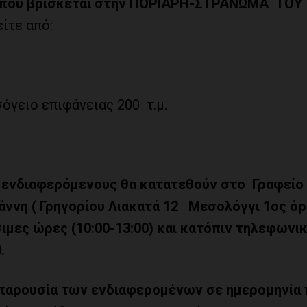
 που βρίσκεται στην
ΠΟΡΙΑΡΗ-ΣΤΡΑΝΩΜΑ
ΤΟΥ
ίτε από:
όγειο επιφάνειας 200 τ.μ.
 ενδιαφερόμενους θα κατατεθούν στο Γραφείο
ιάννη
( Γρηγορίου Λιακατά
12
Μεσολόγγι
1ος ό
σιμες ώρες (10:00-13:00) και κατόπιν τηλεφωνι
0
.
παρουσία των ενδιαφερομένων σε ημερομηνία 