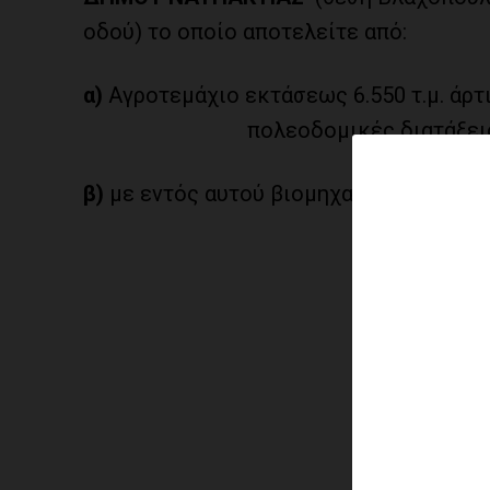
οδού) το οποίο αποτελείτε από:
α)
Αγροτεμάχιο εκτάσεως 6.550 τ.μ. άρτ
πολεοδομικές διατάξεις
β)
με εντός αυτού βιομηχανικό κτίριο ισ