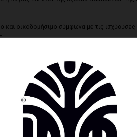
ιο και οικοδομήσιμο σύμφωνα με τις ισχύουσες
,
όγειο επιφάνειας 399,84 τ.μ.