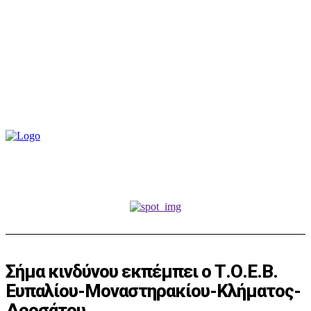
Σήμα κινδύνου εκπέμπει ο Τ.Ο.Ε.Β.
Ευπαλίου-Μοναστηρακίου-Κλήματος-
Δροσάτου