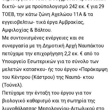
δικτύ- ων με προϋπολογισμό 242 εκ. € για 29
ΤΟΕΒ, την κάτω ζώνη Αχελώου 11Α & τα
εγγειοβελτιω- τικά έργα Αμβρακίας,
Αμφιλοχίας & Βάλτου.
Με συντονισμένες ενέργειες και σε
συνεργασία με τη Δημοτική Αρχή Ναυπάκτου
πετύχαμε την επιχορήγηση 2,2 εκ. € από το
Υπουργείο Εσωτερικών για το σύνολο των
μελετών κατασκευ- ής του έργου «Παράκαμψη
του Κέντρου (Κάστρου) της Ναυπά- κτου
(Τούνελ).
Πετύχαμε την ένταξη του έργου για τον
βιολογικό καθαρισμό και τη σωτηρία της
λιμνοθάλασσας Μεσολογγίου-Αιτωλικού στο