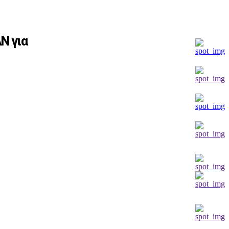
Ν για