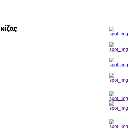
Γκίζας