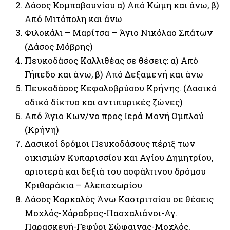
Δάσος Κομποβουνίου α) Από Κώμη και άνω, β)
Από Μιτόπολη και άνω
Φιλοκάλι – Μαρίτσα – Άγιο Νικόλαο Σπάτων
(Δάσος Μόβρης)
Πευκοδάσος Καλλιθέας σε θέσεις: α) Από
Γήπεδο και άνω, β) Από Δεξαμενή και άνω
Πευκοδάσος Κεφαλοβρύσου Κρήνης. (Δασικό
οδικό δίκτυο και αντιπυρικές ζώνες)
Από Άγιο Κων/νο προς Ιερά Μονή Ομπλού
(Κρήνη)
Δασικοί δρόμοι Πευκοδάσους πέριξ των
οικισμών Κυπαρισσίου και Αγίου Δημητρίου,
αριστερά και δεξιά του ασφάλτινου δρόμου
Κριθαράκια – Αλεποχωρίου
Δάσος Καρκαλός Άνω Καστριτσίου σε θέσεις
Μοχλός-Χάραδρος-Πασχαλιάνοι-Αγ.
Παρασκευή-Γεφύρι Σώφαινας-Μοχλός.