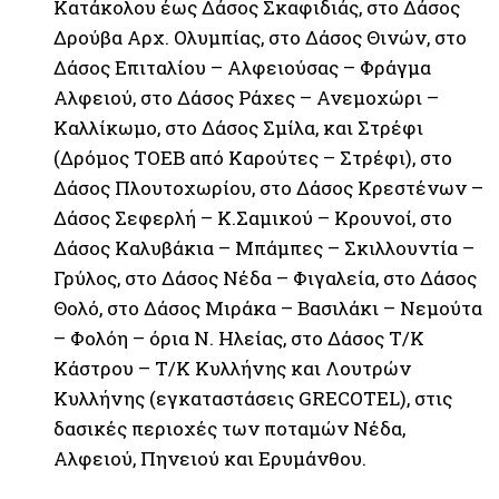
Κατάκολου έως Δάσος Σκαφιδιάς, στο Δάσος
Δρούβα Αρχ. Ολυμπίας, στο Δάσος Θινών, στο
Δάσος Επιταλίου – Αλφειούσας – Φράγμα
Αλφειού, στο Δάσος Ράχες – Ανεμοχώρι –
Καλλίκωμο, στο Δάσος Σμίλα, και Στρέφι
(Δρόμος ΤΟΕΒ από Καρούτες – Στρέφι), στο
Δάσος Πλουτοχωρίου, στο Δάσος Κρεστένων –
Δάσος Σεφερλή – Κ.Σαμικού – Κρουνοί, στο
Δάσος Καλυβάκια – Μπάμπες – Σκιλλουντία –
Γρύλος, στο Δάσος Νέδα – Φιγαλεία, στο Δάσος
Θολό, στο Δάσος Μιράκα – Βασιλάκι – Νεμούτα
– Φολόη – όρια Ν. Ηλείας, στο Δάσος Τ/Κ
Κάστρου – Τ/Κ Κυλλήνης και Λουτρών
Κυλλήνης (εγκαταστάσεις GRECOTEL), στις
δασικές περιοχές των ποταμών Νέδα,
Αλφειού, Πηνειού και Ερυμάνθου.