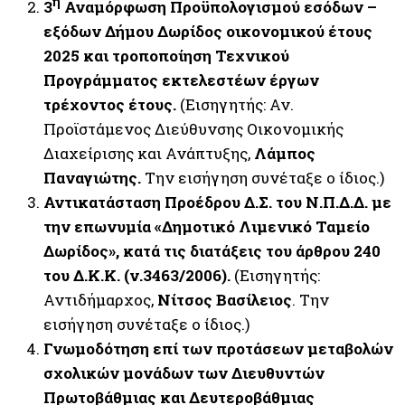
η
3
Αναμόρφωση Προϋπολογισμού εσόδων –
εξόδων Δήμου Δωρίδος οικονομικού έτους
2025 και τροποποίηση Τεχνικού
Προγράμματος εκτελεστέων έργων
τρέχοντος έτους
.
(Εισηγητής: Αν.
Προϊστάμενος Διεύθυνσης Οικονομικής
Διαχείρισης και Ανάπτυξης,
Λάμπος
Παναγιώτης.
Την εισήγηση συνέταξε ο ίδιος.)
Αντικατάσταση Προέδρου Δ.Σ. του Ν.Π.Δ.Δ. με
την επωνυμία «Δημοτικό Λιμενικό Ταμείο
Δωρίδος», κατά τις διατάξεις του άρθρου 240
του Δ.Κ.Κ. (ν.3463/2006).
(Εισηγητής:
Αντιδήμαρχος,
Νίτσος Βασίλειος
. Την
εισήγηση συνέταξε ο ίδιος.)
Γνωμοδότηση επί των προτάσεων μεταβολών
σχολικών μονάδων των Διευθυντών
Πρωτοβάθμιας και Δευτεροβάθμιας