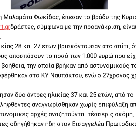
η Μαλαμάτα Φωκίδας, έπεσαν το βράδυ της Κυρι
t.gr
δράστες, σύμφωνα με την προανάκριση, είνα
.
ίας 28 και 27 ετών βρισκόντουσαν στο σπίτι, ότ
υς αποσπάσουν το ποσό των 1.000 ευρώ που είχ
βοήθεια, την οποία βρήκαν από αστυνομικούς τ
φέρθηκαν στο ΚΥ Ναυπάκτου, ενώ ο 27χρονος χ
ησαν δύο άντρες ηλικίας 37 και 25 ετών, από το
λληφθέντες αναγνωρίσθηκαν χωρίς επιφύλαξη από
στυνομικές αρχές αναζητούνται τέσσερις ακόμη, 
ντες οδηγήθηκαν ήδη στον Εισαγγελέα Πρωτοδικ