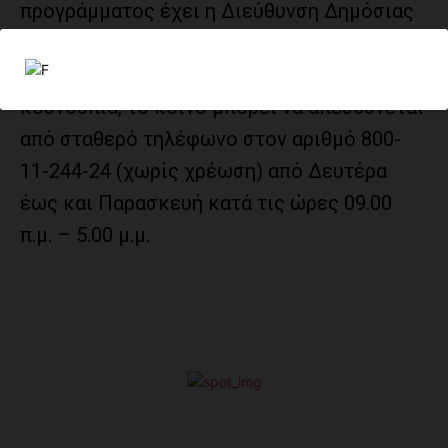
προγράμματος έχει η Διεύθυνση Δημόσιας
Υγείας της Περιφέρειας Δυτικής Ελλάδας.
Για θέματα όχλησης και προστασίας από τα
κουνούπια, το κοινό μπορεί να απευθύνεται
από σταθερό τηλέφωνο στον αριθμό 800-
11-244-24 (χωρίς χρέωση) από Δευτέρα
έως και Παρασκευή κατά τις ώρες 09.00
π.μ. – 5.00 μ.μ.