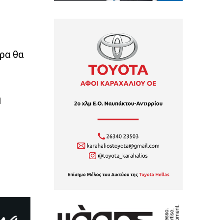
ερα
θα
η