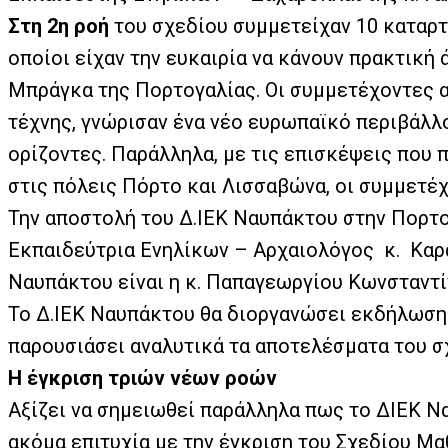
Στη 2η ροή
του σχεδίου συμμετείχαν 10 καταρτ
οποίοι είχαν την ευκαιρία να κάνουν πρακτική
Μπράγκα της Πορτογαλίας. Οι συμμετέχοντες α
τέχνης, γνώρισαν ένα νέο ευρωπαϊκό περιβάλλ
ορίζοντες. Παράλληλα, με τις επισκέψεις που
στις πόλεις Πόρτο και Λισσαβώνα, οι συμμετέχ
Την αποστολή του Δ.ΙΕΚ Ναυπάκτου στην Πορτο
Εκπαιδεύτρια Ενηλίκων – Αρχαιολόγος
κ.
Καρ
Ναυπάκτου είναι η κ. Παπαγεωργίου Κωνσταντίν
Το Δ.ΙΕΚ Ναυπάκτου θα διοργανώσει εκδήλωση σ
παρουσιάσει αναλυτικά τα αποτελέσματα του σ
Η έγκριση τριών νέων ροών
Αξίζει να σημειωθεί παράλληλα πως το ΔΙΕΚ Ν
ακόμα επιτυχία με την έγκριση του Σχεδίου Μα