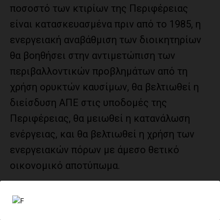
ποσοστό των κτιρίων της Περιφέρειας
είναι κατασκευασμένα πριν από το 1985, η
ενεργειακή αναβάθμιση των διοικητηρίων
θα βοηθήσει στην αντιμετώπιση των
περιβαλλοντικών προβλημάτων από τη
χρήση ορυκτών καυσίμων, θα βελτιωθεί η
διείσδυση ΑΠΕ στις υποδομές της
Περιφέρειας, θα μειωθεί η κατανάλωση
ενέργειας, και θα βελτιωθεί η χρήση των
ενεργειακών πόρων με άμεσο θετικό
οικονομικό αποτύπωμα.
Σημειώνεται ότι ο Αντιπεριφερειάρχης,
έχει ζητήσει την επίσπευση της