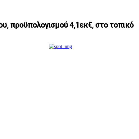
ου, προϋπολογισμού 4,1εκ€, στο τοπικό