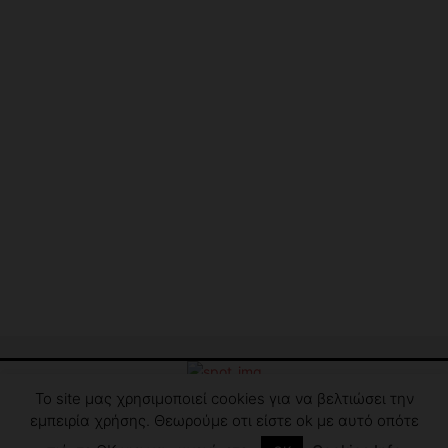
Το site μας χρησιμοποιεί cookies για να βελτιώσει την
Επικοινωνία
Δήλωση Συμμόρφωσης
Όροι χρήσης
εμπειρία χρήσης. Θεωρούμε οτι είστε ok με αυτό οπότε