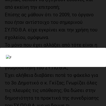
από εκείνη την επιτροπή;
Επίσης ας μάθουν ότι το 2009, το όργανο
που ήταν αντίστοιχο του σημερινού
ΣΥ.ΠΟ.Θ.Α. είχε εγκρίνει και την χρήση του
σχολείου, ομόφωνα.
Το μόνο που έχει αλλάξει από τότε είναι η
διοίκηση του δήμου. Άρα εκεί μήπως
κρύβεται και η αιτία για την αρνητική
γνωμοδότηση του ΣΥ.ΠΟ.Θ.Α.;
Έχει αλήθεια διαβάσει ποτέ το φάκελο για
το 3ο Δημοτικό ο κ. Γκίζας; Γνωρίζει όλες
τις πλευρές τις υπόθεσης; Θα δώσει στην
δημοσιότητα τα πρακτικά της συνεδρίασης
του ΣΥ.ΠΟ.Θ.Α. για να δουμε τι