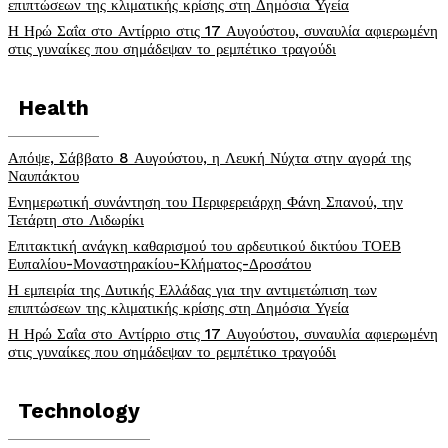
επιπτώσεων της κλιματικής κρίσης στη Δημόσια Υγεία
Η Ηρώ Σαΐα στο Αντίρριο στις 17 Αυγούστου, συναυλία αφιερωμένη
στις γυναίκες που σημάδεψαν το ρεμπέτικο τραγούδι
Health
Απόψε, Σάββατο 8 Αυγούστου, η Λευκή Νύχτα στην αγορά της
Ναυπάκτου
Ενημερωτική συνάντηση του Περιφερειάρχη Φάνη Σπανού, την
Τετάρτη στο Λιδωρίκι
Επιτακτική ανάγκη καθαρισμού του αρδευτικού δικτύου ΤΟΕΒ
Ευπαλίου-Μοναστηρακίου-Κλήματος-Δροσάτου
Η εμπειρία της Δυτικής Ελλάδας για την αντιμετώπιση των
επιπτώσεων της κλιματικής κρίσης στη Δημόσια Υγεία
Η Ηρώ Σαΐα στο Αντίρριο στις 17 Αυγούστου, συναυλία αφιερωμένη
στις γυναίκες που σημάδεψαν το ρεμπέτικο τραγούδι
Technology