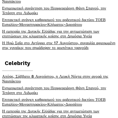
Ναυπάκτου
Ενημερωτική συνάντηση του Περιφερειάρχη Φάνη Σπανού, την
Τετάρτη στο Λιδωρίκι
Επιτακτική ανάγκη καθαρισμού του αρδευτικού δικτύου ΤΟΕΒ
Ευπαλίου-Μοναστηρακίου-Κλήματος-Δροσάτου
Η εμπειρία της Δυτικής Ελλάδας για την αντιμετώπιση των
επιπτώσεων της κλιματικής κρίσης στη Δημόσια Υγεία
Η Ηρώ Σαΐα στο Αντίρριο στις 17 Αυγούστου, συναυλία αφιερωμένη
στις γυναίκες που σημάδεψαν το ρεμπέτικο τραγούδι
Celebrity
Απόψε, Σάββατο 8 Αυγούστου, η Λευκή Νύχτα στην αγορά της
Ναυπάκτου
Ενημερωτική συνάντηση του Περιφερειάρχη Φάνη Σπανού, την
Τετάρτη στο Λιδωρίκι
Επιτακτική ανάγκη καθαρισμού του αρδευτικού δικτύου ΤΟΕΒ
Ευπαλίου-Μοναστηρακίου-Κλήματος-Δροσάτου
Η εμπειρία της Δυτικής Ελλάδας για την αντιμετώπιση των
επιπτώσεων της κλιματικής κρίσης στη Δημόσια Υγεία