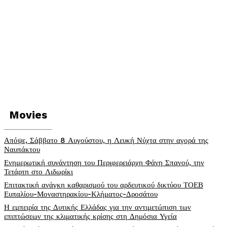
Movies
Απόψε, Σάββατο 8 Αυγούστου, η Λευκή Νύχτα στην αγορά της
Ναυπάκτου
Ενημερωτική συνάντηση του Περιφερειάρχη Φάνη Σπανού, την
Τετάρτη στο Λιδωρίκι
Επιτακτική ανάγκη καθαρισμού του αρδευτικού δικτύου ΤΟΕΒ
Ευπαλίου-Μοναστηρακίου-Κλήματος-Δροσάτου
Η εμπειρία της Δυτικής Ελλάδας για την αντιμετώπιση των
επιπτώσεων της κλιματικής κρίσης στη Δημόσια Υγεία