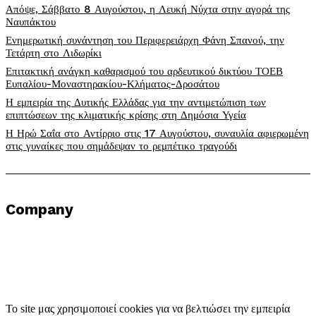
Απόψε, Σάββατο 8 Αυγούστου, η Λευκή Νύχτα στην αγορά της
Ναυπάκτου
Ενημερωτική συνάντηση του Περιφερειάρχη Φάνη Σπανού, την
Τετάρτη στο Λιδωρίκι
Επιτακτική ανάγκη καθαρισμού του αρδευτικού δικτύου ΤΟΕΒ
Ευπαλίου-Μοναστηρακίου-Κλήματος-Δροσάτου
Η εμπειρία της Δυτικής Ελλάδας για την αντιμετώπιση των
επιπτώσεων της κλιματικής κρίσης στη Δημόσια Υγεία
Η Ηρώ Σαΐα στο Αντίρριο στις 17 Αυγούστου, συναυλία αφιερωμένη
στις γυναίκες που σημάδεψαν το ρεμπέτικο τραγούδι
Company
Το site μας χρησιμοποιεί cookies για να βελτιώσει την εμπειρία