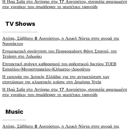
Η Ηρώ Σαΐα στο Αντίρριο στις 17 Αυγούστου, συναυλία αφιερωμένη
στις γυναίκες που σημάδεψαν το ρεμπέτικο τραγούδι
TV Shows
Απόψε, Σάββατο 8 Αυγούστου, η Λευκή Νύχτα στην αγορά της
Ναυπάκτου
Ενημερωτική συνάντηση του Περιφερειάρχη Φάνη Σπανού, την
Τετάρτη στο Λιδωρίκι
Επιτακτική ανάγκη καθαρισμού του αρδευτικού δικτύου ΤΟΕΒ
Ευπαλίου-Μοναστηρακίου-Κλήματος-Δροσάτου
Η εμπειρία της Δυτικής Ελλάδας για την αντιμετώπιση των
επιπτώσεων της κλιματικής κρίσης στη Δημόσια Υγεία
Η Ηρώ Σαΐα στο Αντίρριο στις 17 Αυγούστου, συναυλία αφιερωμένη
στις γυναίκες που σημάδεψαν το ρεμπέτικο τραγούδι
Music
Απόψε, Σάββατο 8 Αυγούστου, η Λευκή Νύχτα στην αγορά της