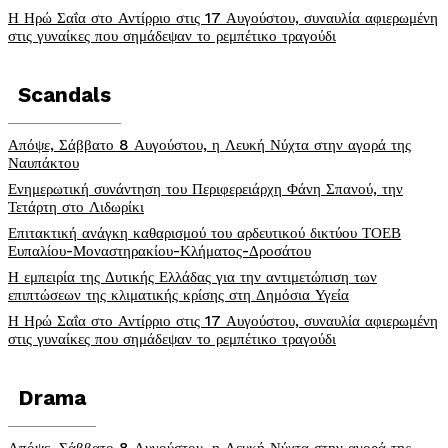
Η Ηρώ Σαΐα στο Αντίρριο στις 17 Αυγούστου, συναυλία αφιερωμένη
στις γυναίκες που σημάδεψαν το ρεμπέτικο τραγούδι
Scandals
Απόψε, Σάββατο 8 Αυγούστου, η Λευκή Νύχτα στην αγορά της
Ναυπάκτου
Ενημερωτική συνάντηση του Περιφερειάρχη Φάνη Σπανού, την
Τετάρτη στο Λιδωρίκι
Επιτακτική ανάγκη καθαρισμού του αρδευτικού δικτύου ΤΟΕΒ
Ευπαλίου-Μοναστηρακίου-Κλήματος-Δροσάτου
Η εμπειρία της Δυτικής Ελλάδας για την αντιμετώπιση των
επιπτώσεων της κλιματικής κρίσης στη Δημόσια Υγεία
Η Ηρώ Σαΐα στο Αντίρριο στις 17 Αυγούστου, συναυλία αφιερωμένη
στις γυναίκες που σημάδεψαν το ρεμπέτικο τραγούδι
Drama