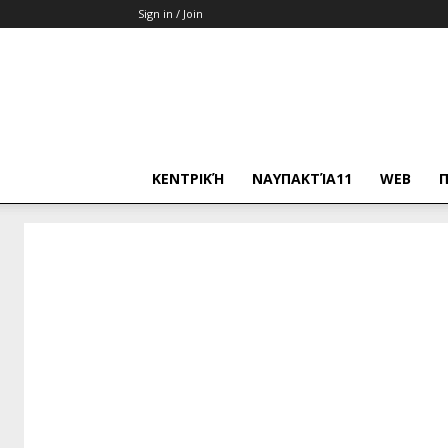
Sign in / Join
ΚΕΝΤΡΙΚΉ
ΝΑΥΠΑΚΤΊΑ11
WEB
Π