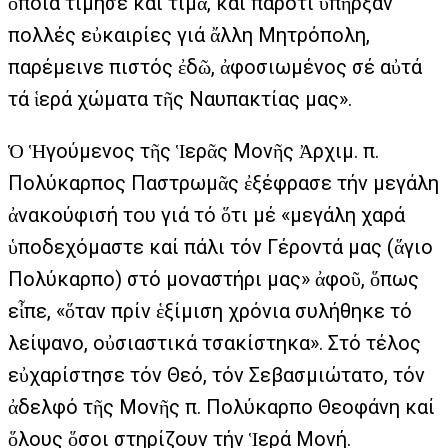
ὁποία τίμησε καί τιμᾶ, καί παρότι ὑπῆρξαν
πολλές εὐκαιρίες γιά ἄλλη Μητρόπολη,
παρέμεινε πιστός ἐδῶ, ἀφοσιωμένος σέ αὐτά
τά ἱερά χώματα τῆς Ναυπακτίας μας».
Ὁ Ἡγούμενος τῆς Ἱερᾶς Μονῆς Ἀρχιμ. π.
Πολύκαρπος Παστρωμᾶς ἐξέφρασε τήν μεγάλη
ἀνακούφισή του γιά τό ὅτι μέ «μεγάλη χαρά
ὑποδεχόμαστε καί πάλι τόν Γέροντά μας (ἅγιο
Πολύκαρπο) στό μοναστήρι μας» ἀφοῦ, ὅπως
εἶπε, «ὅταν πρίν ἑξίμιση χρόνια συλήθηκε τό
λείψανο, οὐσιαστικά τσακίστηκα». Στό τέλος
εὐχαρίστησε τόν Θεό, τόν Σεβασμιώτατο, τόν
ἀδελφό τῆς Μονῆς π. Πολύκαρπο Θεοφάνη καί
ὅλους ὅσοι στηρίζουν τήν Ἱερά Μονή.