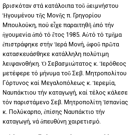
βρισκόταν στά κατάλοιπα τοῦ ἀειμνήστου
Ἡγουμένου τῆς Μονῆς π. Γρηγορίου
Μπουλούκη, πού εἶχε παραιτηθῆ ἀπό τήν
ἡγουμενία ἀπό τό ἔτος 1985. Αὐτό τό τμῆμα
ἐπιστράφηκε στήν Ἱερά Μονή, ἀφοῦ πρῶτα
κατασκευάσθηκε κατάλληλη πολύτιμη
λειψανοθήκη. Ὁ Σεβασμιώτατος κ. Ἱερόθεος
μετέφερε τό μήνυμα τοῦ Σεβ. Μητροπολίτου
Γόρτυνος καί Μεγαλοπόλεως κ. Ἱερεμία,
Ναυπάκτιου τήν καταγωγή, καί τέλος κάλεσε
τόν παριστάμενο Σεβ. Μητροπολίτη Ἱσπανίας
κ. Πολύκαρπο, ἐπίσης Ναυπάκτιο τήν
καταγωγή, νά ἀπευθύνη χαιρετισμό.