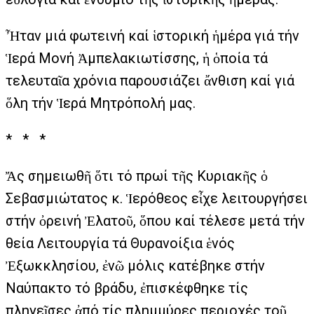
Ἦταν μιά φωτεινή καί ἱστορική ἡμέρα γιά τήν
Ἱερά Μονή Ἀμπελακιωτίσσης, ἡ ὁποία τά
τελευταῖα χρόνια παρουσιάζει ἄνθιση καί γιά
ὅλη τήν Ἱερά Μητρόπολή μας.
* * *
Ἄς σημειωθῆ ὅτι τό πρωί τῆς Κυριακῆς ὁ
Σεβασμιώτατος κ. Ἱερόθεος εἶχε λειτουργήσει
στήν ὀρεινή Ἐλατοῦ, ὅπου καί τέλεσε μετά τήν
θεία Λειτουργία τά Θυρανοίξια ἑνός
Ἐξωκκλησίου, ἐνῶ μόλις κατέβηκε στήν
Ναύπακτο τό βράδυ, ἐπισκέφθηκε τίς
πληγεῖσες ἀπό τίς πλημμύρες περιοχές τοῦ