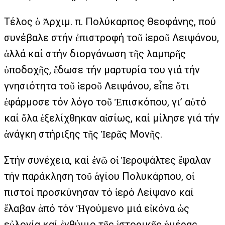
Τέλος ὁ Ἀρχιμ. π. Πολύκαρπος Θεοφάνης, πού
συνέβαλε στήν ἐπιστροφή τοῦ ἱεροῦ Λειψάνου,
ἀλλά καί στήν διοργάνωση τῆς λαμπρῆς
ὑποδοχῆς, ἔδωσε τήν μαρτυρία του γιά τήν
γνησιότητα τοῦ ἱεροῦ Λειψάνου, εἶπε ὅτι
ἐφάρμοσε τόν λόγο τοῦ Ἐπισκόπου, γι’ αὐτό
καί ὅλα ἐξελίχθηκαν αἰσίως, καί μίλησε γιά τήν
ἀνάγκη στήριξης τῆς Ἱερᾶς Μονῆς.
Στήν συνέχεια, καί ἐνῶ οἱ Ἱεροψάλτες ἔψαλαν
τήν παράκληση τοῦ ἁγίου Πολυκάρπου, οἱ
πιστοί προσκύνησαν τό ἱερό Λείψανο καί
ἔλαβαν ἀπό τόν Ἡγούμενο μιά εἰκόνα ὡς
εὐλογία καί ἐνθύμιο τῆς ἱστορικῆς ἡμέρας.