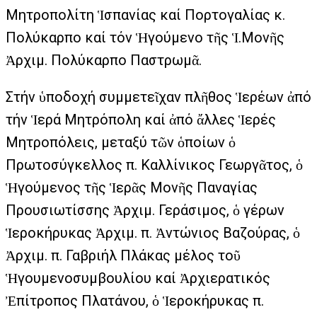
Μητροπολίτη Ἱσπανίας καί Πορτογαλίας κ.
Πολύκαρπο καί τόν Ἡγούμενο τῆς Ἱ.Μονῆς
Ἀρχιμ. Πολύκαρπο Παστρωμᾶ.
Στήν ὑποδοχή συμμετεῖχαν πλῆθος Ἱερέων ἀπό
τήν Ἱερά Μητρόπολη καί ἀπό ἄλλες Ἱερές
Μητροπόλεις, μεταξύ τῶν ὁποίων ὁ
Πρωτοσύγκελλος π. Καλλίνικος Γεωργᾶτος, ὁ
Ἡγούμενος τῆς Ἱερᾶς Μονῆς Παναγίας
Προυσιωτίσσης Ἀρχιμ. Γεράσιμος, ὁ γέρων
Ἱεροκήρυκας Ἀρχιμ. π. Ἀντώνιος Βαζούρας, ὁ
Ἀρχιμ. π. Γαβριήλ Πλάκας μέλος τοῦ
Ἡγουμενοσυμβουλίου καί Ἀρχιερατικός
Ἐπίτροπος Πλατάνου, ὁ Ἱεροκήρυκας π.