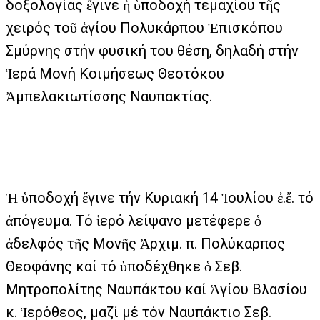
δοξολογίας ἔγινε ἡ ὑποδοχή τεμαχίου τῆς
χειρός τοῦ ἁγίου Πολυκάρπου Ἐπισκόπου
Σμύρνης στήν φυσική του θέση, δηλαδή στήν
Ἱερά Μονή Κοιμήσεως Θεοτόκου
Ἀμπελακιωτίσσης Ναυπακτίας.
Ἡ ὑποδοχή ἔγινε τήν Κυριακή 14 Ἰουλίου ἐ.ἔ. τό
ἀπόγευμα. Τό ἱερό λείψανο μετέφερε ὁ
ἀδελφός τῆς Μονῆς Ἀρχιμ. π. Πολύκαρπος
Θεοφάνης καί τό ὑποδέχθηκε ὁ Σεβ.
Μητροπολίτης Ναυπάκτου καί Ἁγίου Βλασίου
κ. Ἱερόθεος, μαζί μέ τόν Ναυπάκτιο Σεβ.