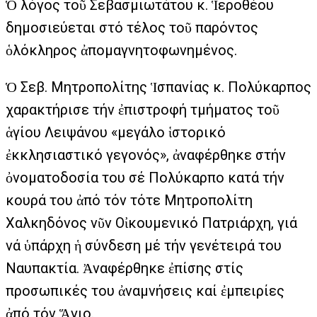
Ὁ λόγος τοῦ Σεβασμιωτάτου κ. Ἱεροθέου
δημοσιεύεται στό τέλος τοῦ παρόντος
ὁλόκληρος ἀπομαγνητοφωνημένος.
Ὁ Σεβ. Μητροπολίτης Ἱσπανίας κ. Πολύκαρπος
χαρακτήρισε τήν ἐπιστροφή τμήματος τοῦ
ἁγίου Λειψάνου «μεγάλο ἱστορικό
ἐκκλησιαστικό γεγονός», ἀναφέρθηκε στήν
ὀνοματοδοσία του σέ Πολύκαρπο κατά τήν
κουρά του ἀπό τόν τότε Μητροπολίτη
Χαλκηδόνος νῦν Οἰκουμενικό Πατριάρχη, γιά
νά ὑπάρχη ἡ σύνδεση μέ τήν γενέτειρά του
Ναυπακτία. Ἀναφέρθηκε ἐπίσης στίς
προσωπικές του ἀναμνήσεις καί ἐμπειρίες
ἀπό τόν Ἅγιο.