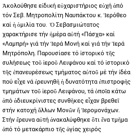
Ἀκολούθησε εἰδική εὐχαριστήριος εὐχή ἀπό
τόν Σεβ. Μητροπολίτη Ναυπάκτου κ. Ἱερόθεο
καί ἡ ὁμιλία του. Ὁ Σεβασμιώτατος
χαρακτήρισε τήν ἡμέρα αὐτή «Πάσχα» καί
«Λαμπρή» γιά τήν Ἱερά Μονή καί γιά τήν Ἱερά
Μητρόπολη. Παρουσίασε τό ἱστορικό τῆς
συλήσεως τοῦ ἱεροῦ Λειψάνου καί τό ἱστορικό
τῆς ἐπανευρέσεως τμήματος αὐτοῦ μέ τήν ἰδέα
πού εἶχε νά ἐρευνηθῆ ἡ δυνατότητα ἐπιστροφῆς
τμημάτων τοῦ ἱεροῦ Λειψάνου, τά ὁποῖα κάτω
ἀπό ἀδιευκρίνιστες συνθῆκες εἶχαν βρεθεῖ
στήν κατοχή ἄλλων Μονῶν ἤ Ἱερομονάχων.
Στήν ἔρευνα αὐτή ἀνακαλύφθηκε ὅτι ἕνα τμῆμα
ἀπό τό μετακάρπιο τῆς ἁγίας χειρός