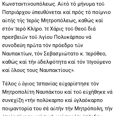
Κωνσταντινουπόλεως. Αὐτό τό μήνυμα τοῦ
Πατριάρχου ἀπευθύνεται καί πρός τό ποίμνιο
αὐτῆς τῆς Ἱερᾶς Μητροπόλεως, καθώς καί
στόν Ἱερό Κλῆρο. Ἡ Χάρις τοῦ Θεοῦ διά
πρεσβειῶν τοῦ Ἁγίου Πολυκάρπου νά
συνοδεύη πρῶτα τόν πρόεδρο τῶν
Ναυπακτίων, τόν Σεβασμιώτατο κ. Ἱερόθεο,
καθώς καί τήν ἀδελφότητα καί τόν Ἡγούμενο
καί ὅλους τους Ναυπακτίους».
Τέλος ὁ ἅγιος Ἱσπανίας εὐχαρίστησε τόν
Μητροπολίτη Ναυπάκτου καί τοῦ εὐχήθηκε νά
συνεχίζη «τήν πολύκαρπο καί ἀγλαόκαρπο
ποιμαντορία του σέ αὐτήν τήν Μητρόπολη, τήν