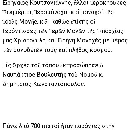
Εἰρηναῖος Κουτσογιάννης, ἄλλοι Ἱεροκήρυκες-
Ἐφημέριοι, Ἱερομόναχοι καί μοναχοί τῆς
Ἱερᾶς Μονῆς, κ.ἄ., καθώς ἐπίσης οἱ
Γερόντισσες τῶν Ἱερῶν Μονῶν τῆς Ἐπαρχίας
μας Χριστοφίλη καί Εἰρήνη Μοναχές μέ μέρος
τῶν συνοδειῶν τους καί πλῆθος κόσμου.
Τίς Ἀρχές τοῦ τόπου ἐκπροσώπησε ὁ
Ναυπάκτιος Βουλευτής τοῦ Νομοῦ κ.
Δημήτριος Κωνσταντόπουλος.
Πάνω ἀπό 700 πιστοί ἦταν παρόντες στήν