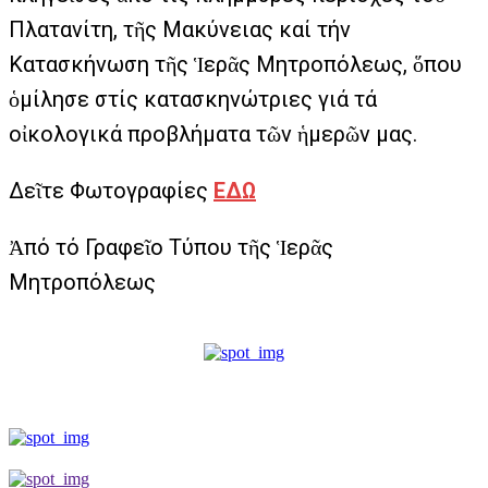
Πλατανίτη, τῆς Μακύνειας καί τήν
Κατασκήνωση τῆς Ἱερᾶς Μητροπόλεως, ὅπου
ὁμίλησε στίς κατασκηνώτριες γιά τά
οἰκολογικά προβλήματα τῶν ἡμερῶν μας.
Δεῖτε Φωτογραφίες
ΕΔΩ
Ἀπό τό Γραφεῖο Τύπου τῆς Ἱερᾶς
Μητροπόλεως