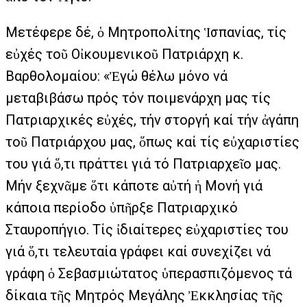
Μετέφερε δέ, ὁ Μητροπολίτης Ἱσπανίας, τίς
εὐχές τοῦ Οἰκουμενικοῦ Πατριάρχη κ.
Βαρθολομαίου: «Ἐγώ θέλω μόνο νά
μεταβιβάσω πρός τόν ποιμενάρχη μας τίς
Πατριαρχικές εὐχές, τήν στοργή καί τήν ἀγάπη
τοῦ Πατριάρχου μας, ὅπως καί τίς εὐχαριστίες
του γιά ὅ,τι πράττει γιά τό Πατριαρχεῖο μας.
Μήν ξεχνᾶμε ὅτι κάποτε αὐτή ἡ Μονή γιά
κάποια περίοδο ὑπῆρξε Πατριαρχικό
Σταυροπήγιο. Τίς ἰδιαίτερες εὐχαριστίες του
γιά ὅ,τι τελευταία γράφει καί συνεχίζει νά
γράφη ὁ Σεβασμιώτατος ὑπερασπιζόμενος τά
δίκαια τῆς Μητρός Μεγάλης Ἐκκλησίας τῆς