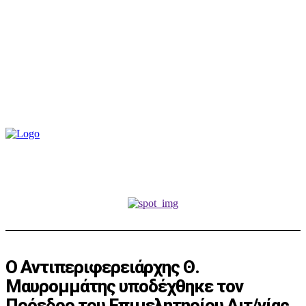
Ο Αντιπεριφερειάρχης Θ.
Μαυρομμάτης υποδέχθηκε τον
Πρόεδρο του Επιμελητηρίου Αιτ/νίας