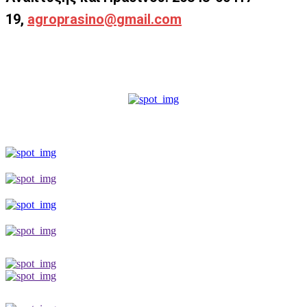
19,
agroprasino
@
gmail
.
com